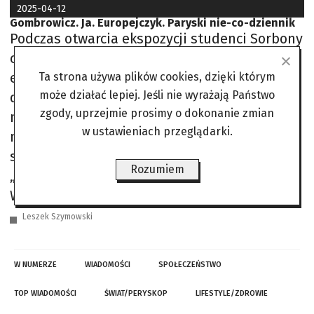
2025-04-12
Gombrowicz. Ja. Europejczyk. Paryski nie-co-dziennik
Podczas otwarcia ekspozycji studenci Sorbony
czytali po polsku i po francusku „relacje z
europejskości i polskości” tegoż „sportowca
Ta strona używa plików cookies, dzięki którym
może działać lepiej. Jeśli nie wyrażają Państwo
ducha”, jak mawiał o sobie Gombrowicz,
zgody, uprzejmie prosimy o dokonanie zmian
mistrza Europy w dyscyplinach: formy, gęby i
w ustawieniach przeglądarki.
maski. Będąc poza Paryżem, studentów nie
słyszałem, więc sam wyszperałem kilka
Rozumiem
„relacji”, by je tu zacytować: Na imię mu było
Witold, nazwisko – Gombrowicz/Z
Leszek Szymowski
W NUMERZE
WIADOMOŚCI
SPOŁECZEŃSTWO
TOP WIADOMOŚCI
ŚWIAT/PERYSKOP
LIFESTYLE/ZDROWIE