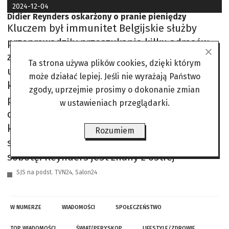
2024-12-04
Didier Reynders oskarżony o pranie pieniędzy
Kluczem był immunitet Belgijskie służby
przeprowadziły przeszukania kilku adresów
związanych z Didierem Reyndersem, byłym
Ta strona używa plików cookies, dzięki którym
unijnym komisarzem ds. sprawiedliwości,
może działać lepiej. Jeśli nie wyrażają Państwo
który jest podejrzewany o pranie brudnych
zgody, uprzejmie prosimy o dokonanie zmian
pieniędzy. Służby czekały w pierwszej
w ustawieniach przeglądarki.
olejności na wygaśnięcie jego immunitetu. W
kocu doszło to do skutku, gdyż polityk utracił
Rozumiem
swoje stanowisko i immunitet w ostatnią
sobotę. Reynders jest znany z ostrej
SJS na podst. TVN24, Salon24
W NUMERZE
WIADOMOŚCI
SPOŁECZEŃSTWO
TOP WIADOMOŚCI
ŚWIAT/PERYSKOP
LIFESTYLE/ZDROWIE