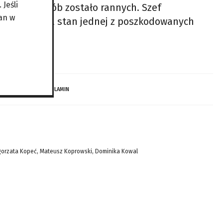
Jeśli
fiar, a 51 osób zostało rannych. Szef
an w
 52 ofiary, a stan jednej z poszkodowanych
ziny, w tym
 DZIECI…
REGULAMIN
gorzata Kopeć, Mateusz Koprowski, Dominika Kowal