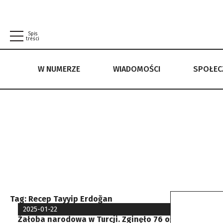
Spis
treści
W NUMERZE
WIADOMOŚCI
SPOŁE
W NUMERZE
WIADOMOŚCI
SPOŁECZEŃSTWO
POLITYKA PRYWATNOŚCI
REGULAMIN
Tag:
Recep Tayyip Erdoğan
2025-01-22
Żałoba narodowa w Turcji. Zginęło 76 osób