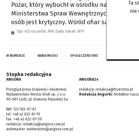
Ta s
Pożar, który wybuchł w ośrodku narciarskim Ka
nie
Ministerstwa Spraw Wewnętrznych, Ali Yerlik
osób jest krytyczny. Wśród ofiar są osoby, kt
Opr. AJS na podst. PAP, Daily Sabah, NTV
W NUMERZE
WIADOMOŚCI
SPOŁECZEŃSTWO
TOP WIADOMOŚCI
Stopka redakcyjna
ANGORA
ANGORA24
Przegląd prasy krajowej i światowej
redakcja:
redakcja@truestory.pl
Wydawnictwo Westa-Druk sp. z o.o.
Redakcja Angorki:
Redaktor nacze
90-007 Łódź, pl. Komuny Paryskiej 5a
NIP. 123-102-07-01
tel. +48 42 632-61-79
fax. +48 42 632-07-59
redakcja:
redakcja@angora.com.pl
webmaster:
webmaster@angora.com.pl