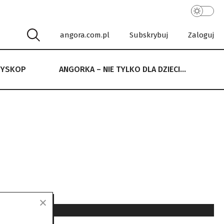
angora.com.pl
Subskrybuj
Zaloguj
RYSKOP
ANGORKA – NIE TYLKO DLA DZIECI…
 NIE TYLKO DLA DZIECI…