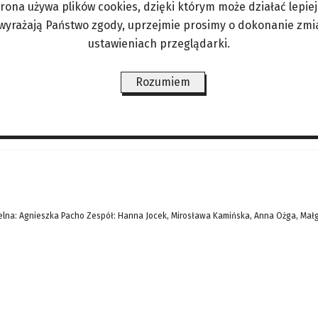
trona używa plików cookies, dzięki którym może działać lepiej. 
rtalkaya w prowincji Bolu w Turcji, pochłonął 76 o
 wyrażają Państwo zgody, uprzejmie prosimy o dokonanie zmi
aya, poinformował, że dotychczas zidentyfikowano
ustawieniach przeglądarki.
óre przyjechały na ferie zimowe – zginęły całe rod
Rozumiem
ŚWIAT/PERYSKOP
LIFESTYLE/ZDROWIE
ANGORKA – NIE TYLKO DLA
lna: Agnieszka Pacho Zespół: Hanna Jocek, Mirosława Kamińska, Anna Ożga, Mał