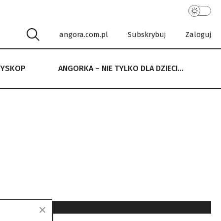
angora.com.pl
Subskrybuj
Zaloguj
RYSKOP
ANGORKA – NIE TYLKO DLA DZIECI…
 NIE TYLKO DLA DZIECI…