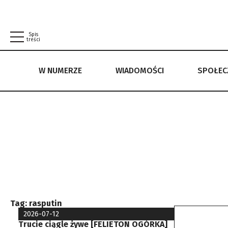
Spis
treści
W NUMERZE
WIADOMOŚCI
SPOŁE
W NUMERZE
WIADOMOŚCI
SPOŁECZEŃSTWO
POLITYKA PRYWATNOŚCI
REGULAMIN
Tag:
rasputin
2026-07-12
Trucie ciągle żywe [FELIETON OGÓRKA]