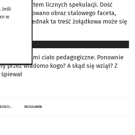
est przedmiotem licznych spekulacji. Dość
Jeśli
i, kiedy budowano obraz stalowego faceta,
an w
. Do czego jednak ta treść żołądkowa może się
 Warszawie? Mami ciało pedagogiczne. Ponownie
ny przez wiadomo kogo? A skąd się wziął? Z
 śpiewał
 DZIECI…
REGULAMIN