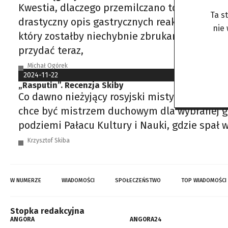
Kwestia, dlaczego przemilczano to wtedy, gdy
Ta s
drastyczny opis gastrycznych reakcji jego o
nie
który zostałby niechybnie zbrukany nagłymi 
przydać teraz,
Michał Ogórek
2024-11-22
„Rasputin”. Recenzja Skiby
Co dawno nieżyjący rosyjski mistyk, kobiecia
chce być mistrzem duchowym dla wybranej gru
podziemi Pałacu Kultury i Nauki, gdzie spał 
Krzysztof Skiba
W NUMERZE
WIADOMOŚCI
SPOŁECZEŃSTWO
TOP WIADOMOŚCI
Stopka redakcyjna
ANGORA
ANGORA24