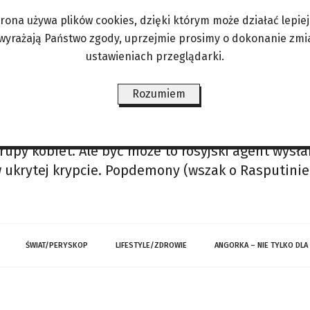
 miało się wydarzyć, a nagłaśnia właśnie teraz, j
trona używa plików cookies, dzięki którym może działać lepiej. 
rganizmu tłumaczyłby ukrycie ich podczas kampani
 wyrażają Państwo zgody, uprzejmie prosimy o dokonanie zmi
wymiocinami; choć też potężnymi, jak zapewniono
ustawieniach przeglądarki.
Rozumiem
rz, manipulator, doradca cara robi w dzisiejszej
py kobiet. Ale być może to rosyjski agent wysła
w ukrytej krypcie. Popdemony (wszak o Rasputinie
ŚWIAT/PERYSKOP
LIFESTYLE/ZDROWIE
ANGORKA – NIE TYLKO DLA