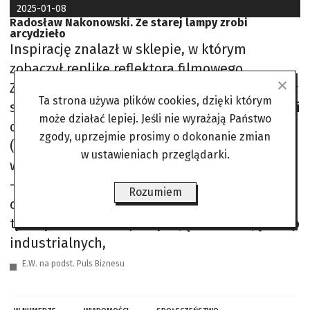
2025-01-08
Radosław Nakonowski. Ze starej lampy zrobi
arcydzieło
Inspirację znalazł w sklepie, w którym
zobaczył replikę reflektora filmowego.
Zamiast kupować gotowy produkt, postanowił
Ta strona używa plików cookies, dzięki którym
stworzyć własną wersję. Wyszukał odpowiedni
może działać lepiej. Jeśli nie wyrażają Państwo
oryginalny stary reflektor i go odrestaurował
zgody, uprzejmie prosimy o dokonanie zmian
(…). Zainteresowanie stylem industrialnym
w ustawieniach przeglądarki.
wyniósł z dzieciństwa, kiedy obserwował ojca
– cenionego tokarza – tworzącego w wolnym
Rozumiem
czasie różne elementy wyposażenia domu, w
tym żyrandole. Rozpoczynając renowację lamp
industrialnych,
E.W. na podst. Puls Biznesu