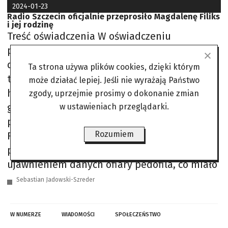
2024-01-23
Radio Szczecin oficjalnie przeprosiło Magdalenę Filiks
i jej rodzinę
Treść oświadczenia W oświadczeniu
podkreślono, że choć podejmowane obecnie
działania nie są w stanie zredukować
Ta strona używa plików cookies, dzięki którym
tragicznych wydarzeń związanych z tą
może działać lepiej. Jeśli nie wyrażają Państwo
historią, to stacja pragnie wyrazić swoje
zgody, uprzejmie prosimy o dokonanie zmian
głębokie ubolewanie. Redakcja Radia Szczecin
w ustawieniach przeglądarki.
poinformowała, że przewodniczący Krajowej
Rozumiem
Rady Radiofonii i Telewizji, Maciej Świrski,
podjął decyzję o niekaraniu radia w związku z
ujawnieniem danych ofiary pedofila, co miało
Sebastian Jadowski-Szreder
W NUMERZE
WIADOMOŚCI
SPOŁECZEŃSTWO