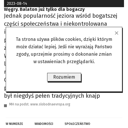
2023-08-14
Węgry. Balaton już tylko dla bogaczy
Jednak popularność jeziora wśród bogatszej
części społeczeństwa i niekontrolowana
inflacja sprawiły, że przekąski na balatońskiej
plaży, nie wspominając o dostępnym
Ta strona używa plików cookies, dzięki którym
może działać lepiej. Jeśli nie wyrażają Państwo
zakwaterowaniu, stały się dla przeciętnego
zgody, uprzejmie prosimy o dokonanie zmian
Węgra luksusem, a cena tradycyjnego
w ustawieniach przeglądarki.
langosza, sprzedawanego w niektórych
miejscach na plaży, wzrosła dwukrotnie.
Rozumiem
Główny deptak w miejscowości Balatonfured,
położonej na północnym brzegu jeziora, który
był niegdyś pełen tradycyjnych knajp
MH na podst. www.slobodnaevropa.org
W NUMERZE
WIADOMOŚCI
SPOŁECZEŃSTWO