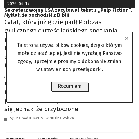
2026-04-17
Sekretarz wojny USA zacytował tekst z „Pulp Fiction”.
Myślał, że pochodził z Biblii
Cytat, który już gdzie padł Podczas
cyklicznego chrześcijańskiego spotkania
modlitewnego w Departamencie Obrony Pete
Ta strona używa plików cookies, dzięki którym
Hegseth zaprezentował uczestnikom tekst
może działać lepiej. Jeśli nie wyrażają Państwo
określony jako „CSAR 25:17”. Tłumaczył, że ma
zgody, uprzejmie prosimy o dokonanie zmian
to być modlitwa używana przez załogi
w ustawieniach przeglądarki.
jednostek Combat Search and Rescue przed
rozpoczęciem misji, również w trakcie
Rozumiem
niedawnej akcji ratunkowej amerykańskich
pilotów zestrzelonych nad Iranem. Okazało
się jednak, że przytoczone
SJS na podst. RMF24, Wirtualna Polska