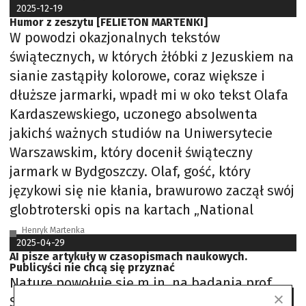
2025-12-19
Humor z zeszytu [FELIETON MARTENKI]
W powodzi okazjonalnych tekstów
świątecznych, w których żłóbki z Jezuskiem na
sianie zastąpiły kolorowe, coraz większe i
dłuższe jarmarki, wpadł mi w oko tekst Olafa
Kardaszewskiego, uczonego absolwenta
jakichś ważnych studiów na Uniwersytecie
Warszawskim, który docenił świąteczny
jarmark w Bydgoszczy. Olaf, gość, który
językowi się nie kłania, brawurowo zaczął swój
globtroterski opis na kartach „National
Henryk Martenka
2025-04-29
AI pisze artykuły w czasopismach naukowych.
Publicyści nie chcą się przyznać
Nature powołuje się m.in. na badania prof.
Strzeleckiego, który w grudniu 2024 r. na