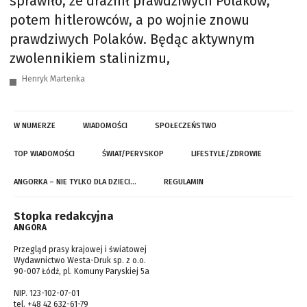
sprawiło, że drażnił prawdziwych Polaków,
potem hitlerowców, a po wojnie znowu
prawdziwych Polaków. Będąc aktywnym
zwolennikiem stalinizmu,
Henryk Martenka
W NUMERZE
WIADOMOŚCI
SPOŁECZEŃSTWO
TOP WIADOMOŚCI
ŚWIAT/PERYSKOP
LIFESTYLE/ZDROWIE
ANGORKA – NIE TYLKO DLA DZIECI…
REGULAMIN
Stopka redakcyjna
ANGORA
Przegląd prasy krajowej i światowej
Wydawnictwo Westa-Druk sp. z o.o.
90-007 Łódź, pl. Komuny Paryskiej 5a
NIP. 123-102-07-01
tel. +48 42 632-61-79