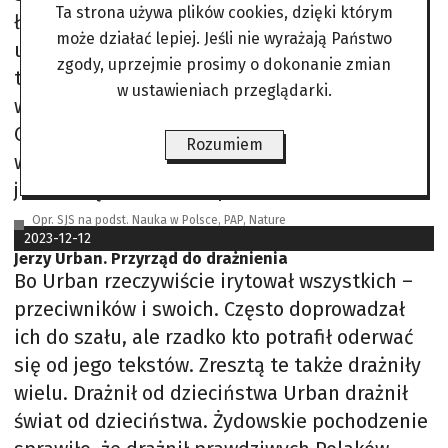
Ta strona używa plików cookies, dzięki którym
łamach Learned Publishing opisał ukryte
może działać lepiej. Jeśli nie wyrażają Państwo
użycie AI w publikacjach z Google Scholar –
zgody, uprzejmie prosimy o dokonanie zmian
także w renomowanych czasopismach, co
w ustawieniach przeglądarki.
wskazuje na systemowy charakter zjawiska.
Coraz bardziej też widać, że trzeba robić
Rozumiem
wewnętrzne szkolenia, warsztaty; uczyć, że to
jest narzędzie – mówi prof.
Opr. SJS na podst. Nauka w Polsce, PAP, Nature
2023-12-12
Jerzy Urban. Przyrząd do drażnienia
Bo Urban rzeczywiście irytował wszystkich –
przeciwników i swoich. Często doprowadzał
ich do szału, ale rzadko kto potrafił oderwać
się od jego tekstów. Zresztą te także drażniły
wielu. Drażnił od dzieciństwa Urban drażnił
świat od dzieciństwa. Żydowskie pochodzenie