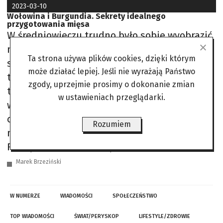
2023-03-10
Wołowina i Burgundia. Sekrety idealnego
przygotowania mięsa
W średniowieczu trudno było sobie wyobrazić
nadejście wiosny bez procesji, bo inaczej tego
Ta strona używa plików cookies, dzięki którym
się nie da nazwać, tradycyjnie obchodzono w
może działać lepiej. Jeśli nie wyrażają Państwo
ten sposób święto cielaka, którego
zgody, uprzejmie prosimy o dokonanie zmian
tryumfalnie niosła cała wioska. Po drugiej
w ustawieniach przeglądarki.
wojnie światowej mawiano we Francji, że
człowiek nie „zarabia na chleb”, ale „zarabia
Rozumiem
na stek”. To dzisiaj najdroższe mięso we
Francji. Wołowina. Tutaj nawet
Marek Brzeziński
W NUMERZE
WIADOMOŚCI
SPOŁECZEŃSTWO
TOP WIADOMOŚCI
ŚWIAT/PERYSKOP
LIFESTYLE/ZDROWIE