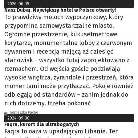
2026-06-15
Nasz Dubaj. Największy hotel w Polsce otwarty!
To prawdziwy moloch wypoczynkowy, który
przypomina samowystarczalne miasto.
Ogromne przestrzenie, kilkusetmetrowe
korytarze, monumentalne lobby z czerwonym
dywanem i recepcją mającą aż dziesięć
stanowisk – wszystko tutaj zaprojektowano z
rozmachem. Od wejścia goście podziwiają
wysokie wnętrza, żyrandole i przestrzeń, która
momentami może przytłaczać. Pokoje również
odbiegają od standardów – zanim jednak do
nich dotrzemy, trzeba pokonać
Agnieszka Pacho
2024-09-30
Faqra, kurort dla ultrabogatych
Faqra to oaza w upadającym Libanie. Ten