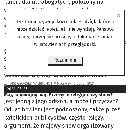
kurort dla ultrabogatych, położony na
wysokości 1840 m, oferuje widok na morze
oraz czyste powietrze godzinę jazdy
Ta strona używa plików cookies, dzięki którym
samochodem od Bejrutu. – To
może działać lepiej. Jeśli nie wyrażają Państwo
mikrospołeczność, która żyje w dostatku i nie
zgody, uprzejmie prosimy o dokonanie zmian
interesuje się rzeczywistością dokoła, podczas
w ustawieniach przeglądarki.
gdy tłum uchodźców poszukujących
środków do życia grzebie w koszach na
Rozumiem
śmieci, 44 proc. Libańczyków żyje w biedzie, a
wokół czai się wojna, bo niektóre wioski
(MS) GEORGES MALBRUNOT © Figaro Syndication 2024
2024-05-27
Maj, komunijny maj. Przeżycie religijne czy show?
Jest jedną z jego odsłon, a może i przyczyn?
Od lat bowiem jest podnoszony, także przez
katolickich publicystów, często księży,
argument, że majowy show organizowany