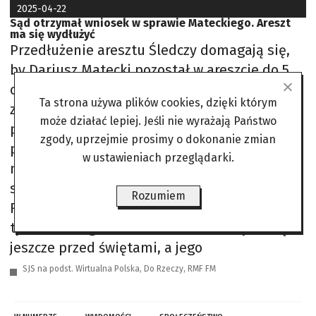
2025-04-22
Sąd otrzymał wniosek w sprawie Mateckiego. Areszt
ma się wydłużyć
Przedłużenie aresztu Śledczy domagają się,
by Dariusz Matecki pozostał w areszcie do 5
czerwca, argumentując to koniecznością
Ta strona używa plików cookies, dzięki którym
zapewnienia prawidłowego przebiegu
może działać lepiej. Jeśli nie wyrażają Państwo
postępowania. Wskazują na wysokie
zgody, uprzejmie prosimy o dokonanie zmian
prawdopodobieństwo popełnienia przez
w ustawieniach przeglądarki.
niego zarzucanych czynów, grożącą mu
surową karę oraz ryzyko matactwa. Jak podaje
Rozumiem
RMF FM, wniosek o przedłużenie
tymczasowego aresztu został złożony do sądu
jeszcze przed świętami, a jego
SJS na podst. Wirtualna Polska, Do Rzeczy, RMF FM