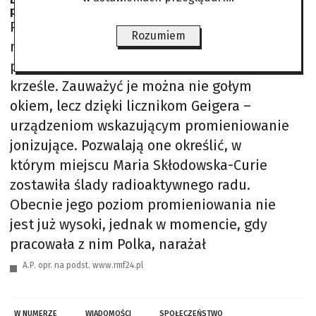
po dziś dzień
Pozwalają one prześledzić trasę pokonaną od
Rozumiem
naciśnięcia klamki i otwarcia drzwi do
przejścia do biurka i oparcia się na
krześle. Zauważyć je można nie gołym
okiem, lecz dzięki licznikom Geigera –
urządzeniom wskazującym promieniowanie
jonizujące. Pozwalają one określić, w
którym miejscu Maria Skłodowska-Curie
zostawiła ślady radioaktywnego radu.
Obecnie jego poziom promieniowania nie
jest już wysoki, jednak w momencie, gdy
pracowała z nim Polka, narażał
A.P. opr. na podst. www.rmf24.pl
W NUMERZE
WIADOMOŚCI
SPOŁECZEŃSTWO