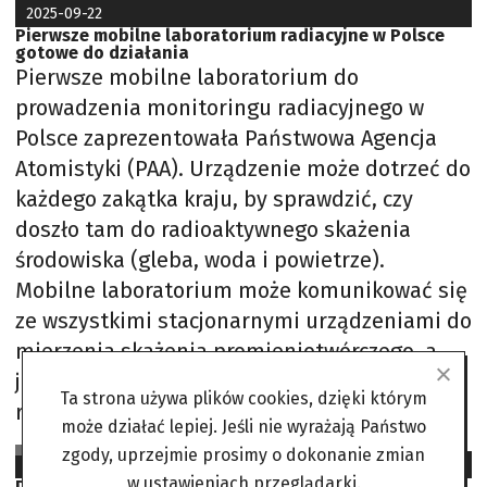
2025-09-22
Pierwsze mobilne laboratorium radiacyjne w Polsce
gotowe do działania
Pierwsze mobilne laboratorium do
prowadzenia monitoringu radiacyjnego w
Polsce zaprezentowała Państwowa Agencja
Atomistyki (PAA). Urządzenie może dotrzeć do
każdego zakątka kraju, by sprawdzić, czy
doszło tam do radioaktywnego skażenia
środowiska (gleba, woda i powietrze).
Mobilne laboratorium może komunikować się
ze wszystkimi stacjonarnymi urządzeniami do
mierzenia skażenia promieniotwórczego, a
jest ich w Polsce niemal sześćdziesiąt. W tym
Ta strona używa plików cookies, dzięki którym
roku powstanie jeszcze siedem,
może działać lepiej. Jeśli nie wyrażają Państwo
Oz opr. na podst. www.naukawpolsce.pl
zgody, uprzejmie prosimy o dokonanie zmian
2025-06-18
w ustawieniach przeglądarki.
Dziedzictwo promieniowania. Ślady Curie wykrywalne