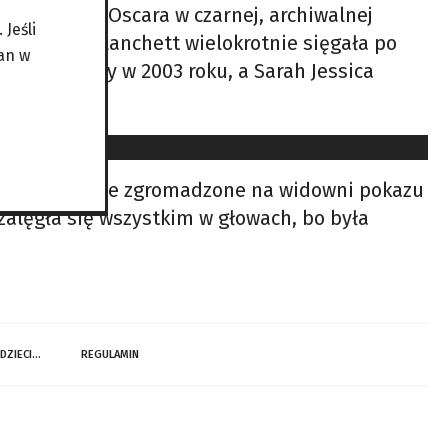
ts odebrała Oscara w czarnej, archiwalnej
Jeśli
anu. Cate Blanchett wielokrotnie sięgała po
an w
no na Oscary w 2003 roku, a Sarah Jessica
j młodsze panie zgromadzone na widowni pokazu
e zalęgła się wszystkim w głowach, bo była
 DZIECI…
REGULAMIN