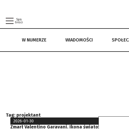
Spis
treści
W NUMERZE
WIADOMOŚCI
SPOŁE
W NUMERZE
WIADOMOŚCI
SPOŁECZEŃSTWO
POLITYKA PRYWATNOŚCI
REGULAMIN
Tag:
projektant
2026-01-30
Zmarł Valentino Garavani. Ikona światowej mody miał