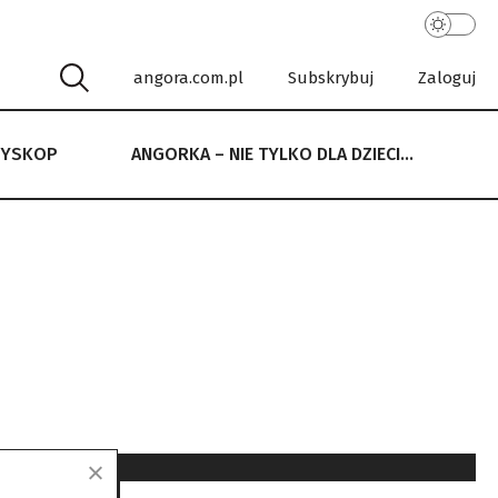
angora.com.pl
Subskrybuj
Zaloguj
RYSKOP
ANGORKA – NIE TYLKO DLA DZIECI…
 NIE TYLKO DLA DZIECI…