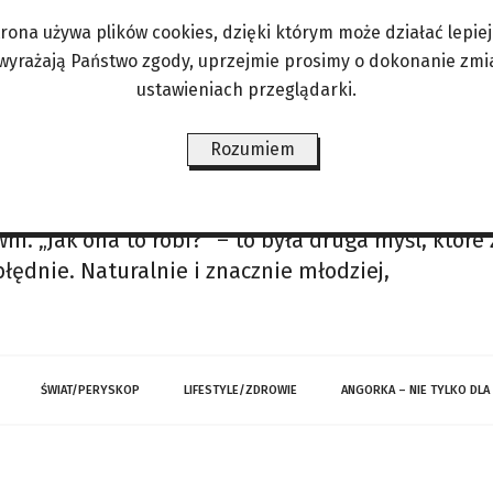
, świadome wagi chwili i siły obrazu. Julia Rober
trona używa plików cookies, dzięki którym może działać lepiej. 
jbardziej kultowy look w dziejach czerwonego dyw
 wyrażają Państwo zgody, uprzejmie prosimy o dokonanie zmi
zmieć nowocześnie. Jennifer Lopez wybrała Valenti
ustawieniach przeglądarki.
 Gali, traktując
ttoquotidiano.it
Rozumiem
owo
t” – musiały westchnąć na widok Anety Kręglickie
wni. „Jak ona to robi?” – to była druga myśl, któr
łędnie. Naturalnie i znacznie młodziej,
ŚWIAT/PERYSKOP
LIFESTYLE/ZDROWIE
ANGORKA – NIE TYLKO DLA