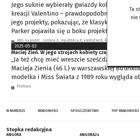
Jego suknie wybierały gwiazdy kolejnych dekad
Ta s
kreacji Valentino – prawdopodobnie był to na
nie
jego projekty, pokazując, że klasyka może br
Parker pojawiła się u boku projektanta na Met
ANS na podst.: corriere.it, repubblica.it, vanityfair.it, ilmessaggero.it, ilfa
2025-05-03
Maciej Zień. W jego strojach kobiety czują się luksus
„Ja też chcę mieć wreszcie sześćdziesiąt la
Macieja Zienia (46 l.) w warszawskiej Butelko
modelka i Miss Świata z 1989 roku wygląda ob
Plotkara
W NUMERZE
WIADOMOŚCI
SPOŁECZEŃSTWO
TOP WIADOMOŚCI
Stopka redakcyjna
ANGORA
ANGORA24