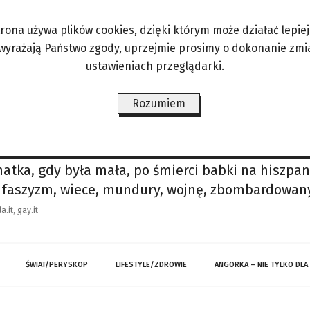
towane przez panią stroje. 6 sierpnia odbędzie s
ia będzie ubrana ustępująca pierwsza dama? – Z
trona używa plików cookies, dzięki którym może działać lepiej. 
 nad którym obie długo pracowałyśmy. Jest on obec
 wyrażają Państwo zgody, uprzejmie prosimy o dokonanie zmi
ustawieniach przeglądarki.
ne i oceniane, tak
Rozumiem
e mówiłem”
zy. Dziś jego nazwisko jest znane wszędzie. Włoski
tystyczny i biznesowy, jest na podium najbogatsz
 matka, gdy była mała, po śmierci babki na hiszp
a faszyzm, wiece, mundury, wojnę, zbombardowan
.it, gay.it
ŚWIAT/PERYSKOP
LIFESTYLE/ZDROWIE
ANGORKA – NIE TYLKO DLA