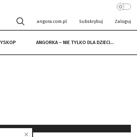
angora.com.pl
Subskrybuj
Zaloguj
RYSKOP
ANGORKA – NIE TYLKO DLA DZIECI…
 NIE TYLKO DLA DZIECI…