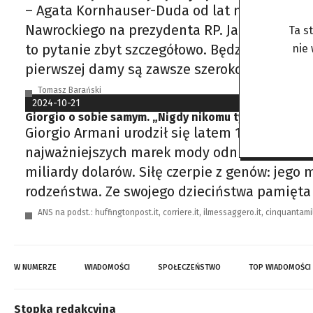
– Agata Kornhauser-Duda od lat nosi zaprojek
Nawrockiego na prezydenta RP. Jak tego dn
Ta s
to pytanie zbyt szczegółowo. Będzie to strój,
nie
pierwszej damy są zawsze szeroko komentowa
Tomasz Barański
2024-10-21
Giorgio o sobie samym. „Nigdy nikomu tych rzeczy ni
Giorgio Armani urodził się latem 1934 w Piacen
najważniejszych marek mody odniósł sukces ar
miliardy dolarów. Siłę czerpie z genów: jego
rodzeństwa. Ze swojego dzieciństwa pamięt
ANS na podst.: huffingtonpost.it, corriere.it, ilmessaggero.it, cinquantamila
W NUMERZE
WIADOMOŚCI
SPOŁECZEŃSTWO
TOP WIADOMOŚCI
Stopka redakcyjna