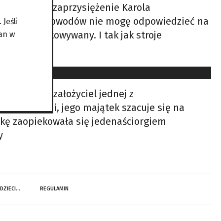
ię w Sejmie zaprzysiężenie Karola
 wiadomych powodów nie mogę odpowiedzieć na
Jeśli
nie przygotowywany. I tak jak stroje
an w
 stylista i założyciel jednej z
ych w Italii, jego majątek szacuje się na
ankę zaopiekowała się jedenaściorgiem
y
 DZIECI…
REGULAMIN