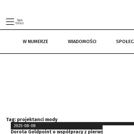
Spis
treści
W NUMERZE
WIADOMOŚCI
SPOŁE
W NUMERZE
WIADOMOŚCI
SPOŁECZEŃSTWO
POLITYKA PRYWATNOŚCI
REGULAMIN
Tag:
projektanci mody
2025-08-08
Dorota Goldpoint o współpracy z pierwszą damą. „Ni