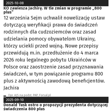
2025-10-08
KO zawiesza Jachirę. W tle zmian w programie „800
plus”
12 września Sejm uchwalił nowelizację ustaw
dotyczącą weryfikacji prawa do świadczeń
rodzinnych dla cudzoziemców oraz zasad
udzielania pomocy obywatelom Ukrainy,
którzy uciekli przed wojną. Nowe przepisy
przewidują m.in. przedłużenie do 4 marca
2026 roku legalnego pobytu Ukraińców w
Polsce oraz zaostrzenie zasad przyznawania
świadczeń, w tym powiązanie programu 800
plus z aktywnością zawodową beneficjentów.
Jachira
Opr. AJS na podst. PAP, Forsal.pl
2025-09-10
Donald Tusk ostro o propozycji prezydenta dotyczącej
świadczenia 800 plus