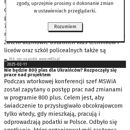
numer rachunku bankowego, adres e-mail
zgody, uprzejmie prosimy o dokonanie zmian
oraz numer telefonu. Pieniądze te
w ustawieniach przeglądarki.
przysługują dzieciom i młodzieży w wieku od
7 do 20 lub 24 lat, jeśli mają orzeczoną
Rozumiem
niepełnosprawność. Wiek liczy się rocznikowo.
Zatem uczniowie ostatnich klas techników i
liceów oraz szkół policealnych także są
M.K. opr. na podst. www.rmf24.pl
2025-02-11
Nie będzie 800 plus dla Ukraińców? Rozpoczęły się
prace nad projektem
Podczas wtorkowej konferencji szef MSWiA
został zapytany o postęp prac nad zmianami
w programie 800 plus. Celem jest, aby
świadczenie to przysługiwało obcokrajowcom
tylko wtedy, gdy mieszkają, pracują i
odprowadzają podatki w Polsce. Odbyło się