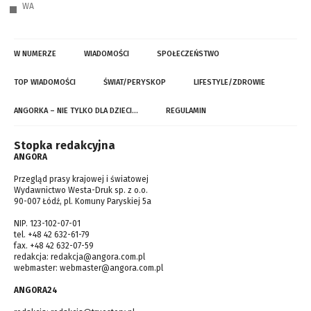
WA
W NUMERZE
WIADOMOŚCI
SPOŁECZEŃSTWO
TOP WIADOMOŚCI
ŚWIAT/PERYSKOP
LIFESTYLE/ZDROWIE
ANGORKA – NIE TYLKO DLA DZIECI…
REGULAMIN
Stopka redakcyjna
ANGORA
Przegląd prasy krajowej i światowej
Wydawnictwo Westa-Druk sp. z o.o.
90-007 Łódź, pl. Komuny Paryskiej 5a
NIP. 123-102-07-01
tel. +48 42 632-61-79
fax. +48 42 632-07-59
redakcja:
redakcja@angora.com.pl
webmaster:
webmaster@angora.com.pl
ANGORA24