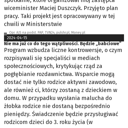
spotkanie, które organizował mój zastępca
wiceminister Maciej Duszczyk. Przyjęto plan
pracy. Taki projekt jest opracowywany w tej
chwili w Ministerstwie
Opr. AJS na podst. PAP, TVN24, pulshr.pl, Money.pl
2024-04-15
Nie ma już co do tego wątpliwości. Będzie „babciowe”
Program wzbudza liczne kontrowersje, o czym
rozpisywali się specjaliści w mediach
społecznościowych, krytykując rząd za
pogłębianie rozdawnictwa. Wsparcie mogą
dostać nie tylko rodzice aktywni zawodowo,
ale również ci, którzy zostaną z dzieckiem w
domu. W przypadku wysłania malucha do
żłobka rodzice nie dostaną bezpośrednio
pieniędzy. Świadczenie będzie przysługiwać
rodzicom dzieci do 3. roku życia (w