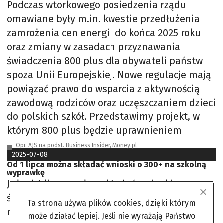
Podczas wtorkowego posiedzenia rządu
omawiane były m.in. kwestie przedłużenia
zamrożenia cen energii do końca 2025 roku
oraz zmiany w zasadach przyznawania
świadczenia 800 plus dla obywateli państw
spoza Unii Europejskiej. Nowe regulacje mają
powiązać prawo do wsparcia z aktywnością
zawodową rodziców oraz uczęszczaniem dzieci
do polskich szkół. Przedstawimy projekt, w
którym 800 plus będzie uprawnieniem
Opr. AJS na podst. Business Insider, Money.pl
2025-07-08
Od 1 lipca można składać wnioski o 300+ na szkolną
wyprawkę
Już od 1 lipca można składać wnioski o
świadczenie z programu Dobry Start. To 300 zł
Ta strona używa plików cookies, dzięki którym
na zakup wyprawki szkolnej. Należy podać
może działać lepiej. Jeśli nie wyrażają Państwo