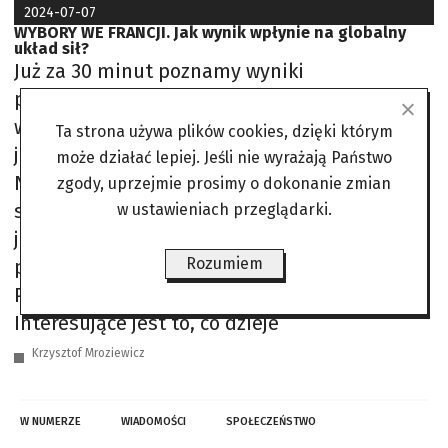
2024-07-07
WYBORY WE FRANCJI. Jak wynik wpłynie na globalny
układ sił?
Już za 30 minut poznamy wyniki
przyspieszonych wyborów parlamentarnych
we Francji. Tymczasem warto się zastanowić
Ta strona używa plików cookies, dzięki którym
jak potencjalne zwycięstwo Zjednoczenia
może działać lepiej. Jeśli nie wyrażają Państwo
Narodowego może wpłynąć na globalny układ
zgody, uprzejmie prosimy o dokonanie zmian
sił. Przypomnijmy, że partia Marine Le Pen
w ustawieniach przeglądarki.
jest eurosceptyczna i brała w przeszłości
Rozumiem
pieniądze od Władimira Putina.
Przypominamy nasz tekst z lipca 2023 roku:
Interesujące jest to, co dzieje
Krzysztof Mroziewicz
W NUMERZE
WIADOMOŚCI
SPOŁECZEŃSTWO