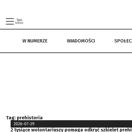
Spis
treści
W NUMERZE
WIADOMOŚCI
SPOŁE
W NUMERZE
WIADOMOŚCI
SPOŁECZEŃSTWO
POLITYKA PRYWATNOŚCI
REGULAMIN
Tag:
prehistoria
2026-07-29
2 tysiące wolontariuszy pomaga odkryć szkielet preh