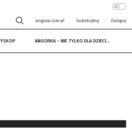
angora.com.pl
Subskrybuj
Zaloguj
RYSKOP
ANGORKA – NIE TYLKO DLA DZIECI…
 NIE TYLKO DLA DZIECI…