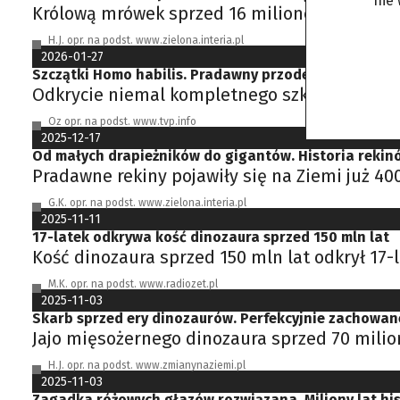
nie
Królową mrówek sprzed 16 milionów lat odkr
H.J. opr. na podst. www.zielona.interia.pl
2026-01-27
Szczątki Homo habilis. Pradawny przodek człowieka o
Odkrycie niemal kompletnego szkieletu prze
Oz opr. na podst. www.tvp.info
2025-12-17
Od małych drapieżników do gigantów. Historia rekin
Pradawne rekiny pojawiły się na Ziemi już 40
G.K. opr. na podst. www.zielona.interia.pl
2025-11-11
17-latek odkrywa kość dinozaura sprzed 150 mln lat
Kość dinozaura sprzed 150 mln lat odkrył 17
M.K. opr. na podst. www.radiozet.pl
2025-11-03
Skarb sprzed ery dinozaurów. Perfekcyjnie zachowan
Jajo mięsożernego dinozaura sprzed 70 milio
H.J. opr. na podst. www.zmianynaziemi.pl
2025-11-03
Zagadka różowych głazów rozwiązana. Miliony lat his