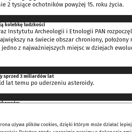
e 2 tysiące ochotników powyżej 15. roku życia.
ą kolebkę ludzkości
z Instytutu Archeologii i Etnologii PAN rozpocz
jwiększy na świecie obszar chroniony, położony 
jedno z najważniejszych miejsc w dziejach ewoluc
y sprzed 3 miliardów lat
ld lat temu po uderzeniu asteroidy.
aukowców
 urozmaicony, niż przypuszczano – orzekli naukow
trona używa plików cookies, dzięki którym może działać lepiej. 
nie