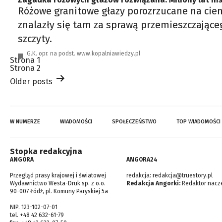
Różowe granitowe głazy porozrzucane na cie
znalazły się tam za sprawą przemieszczająceg
szczyty.
G.K. opr. na podst. www.kopalniawiedzy.pl
Stronicowanie
Strona 1
wpisów
Strona 2
Older
posts
W NUMERZE
WIADOMOŚCI
SPOŁECZEŃSTWO
TOP WIADOMOŚCI
Stopka redakcyjna
ANGORA
ANGORA24
Przegląd prasy krajowej i światowej
redakcja:
redakcja@truestory.pl
Wydawnictwo Westa-Druk sp. z o.o.
Redakcja Angorki:
Redaktor nacze
90-007 Łódź, pl. Komuny Paryskiej 5a
NIP. 123-102-07-01
tel. +48 42 632-61-79