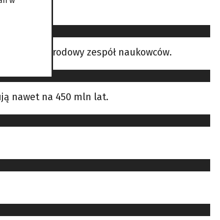
an w
osił międzynarodowy zespół naukowców.
ują nawet na 450 mln lat.