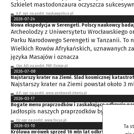
Szkielet mastodonzaura oczyszcza sukcesywni
A.P. opr. na podst. naukawpolsce.pl
2026-07-24
Nowa ekspedycja w Serengeti. Polscy naukowcy badaj
Archeolodzy z Uniwersytetu Wrocławskiego ora
Parku Narodowego Serengeti w Tanzanii. To na
Wielkich Rowów Afrykańskich, uznawanych za 
języka Masajów i oznacza
Opr. AJS na podst. PAP, Dzieje.pl
2026-07-08
Najstarszy krater na Ziemi. Ślad kosmicznej katastrof
Najstarszy krater na Ziemi powstał około 3 m
A.P. opr. na podst. www.geekweek.interia.pl
2026-03-17
Bogate menu praprzodków i zaskakujące odkrycie n
Jadłospis naszych praprzodków był bar dziej
Oz opr. na podst. www.focus.pl
2026-03-10
Ta s
Królowa mrówek sprzed 16 mln lat odkryta w burszty