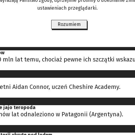
 wyrażają Państwo zgody, uprzejmie prosimy o dokonanie zmi
yto w bursztynie z Dominikany.
ustawieniach przeglądarki.
Rozumiem
dsłonięty w Kenii
dstawiciela Homo habilis (człowiek zręczny) ogł
ów
0 mln lat temu, chociaż pewne ich szczątki wskaz
-letni Aidan Connor, uczeń Cheshire Academy.
e jajo teropoda
nów lat odnaleziono w Patagonii (Argentyna).
torii ukryte pod lodem