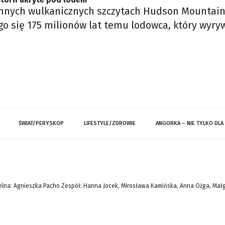
mnych wulkanicznych szczytach Hudson Mountain
o się 175 milionów lat temu lodowca, który wyryw
ŚWIAT/PERYSKOP
LIFESTYLE/ZDROWIE
ANGORKA – NIE TYLKO DLA
lna: Agnieszka Pacho Zespół: Hanna Jocek, Mirosława Kamińska, Anna Ożga, Mał