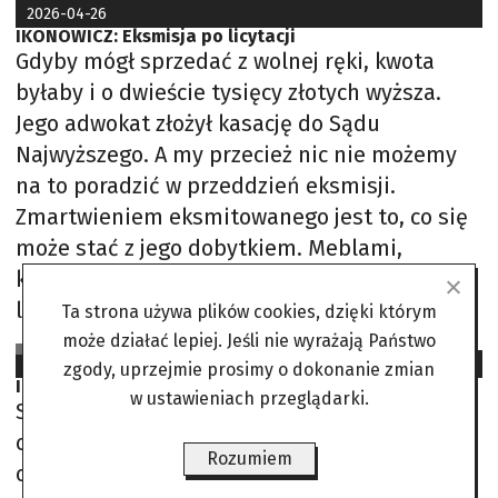
2026-04-26
IKONOWICZ: Eksmisja po licytacji
Gdyby mógł sprzedać z wolnej ręki, kwota
byłaby i o dwieście tysięcy złotych wyższa.
Jego adwokat złożył kasację do Sądu
Najwyższego. A my przecież nic nie możemy
na to poradzić w przeddzień eksmisji.
Zmartwieniem eksmitowanego jest to, co się
może stać z jego dobytkiem. Meblami,
książkami, dorobkiem całego życia. Ma już 59
lat i sporo
Ta strona używa plików cookies, dzięki którym
może działać lepiej. Jeśli nie wyrażają Państwo
Piotr Ikonowicz
2026-03-01
zgody, uprzejmie prosimy o dokonanie zmian
IKONOWICZ: W obronie niepełnosprawnych
w ustawieniach przeglądarki.
Sejm wprawdzie nie usunął eksmisji na bruk
całkowicie, jednak ją ograniczył. Ustawa o
Rozumiem
ochronie praw lokatorów zabroniła sądom