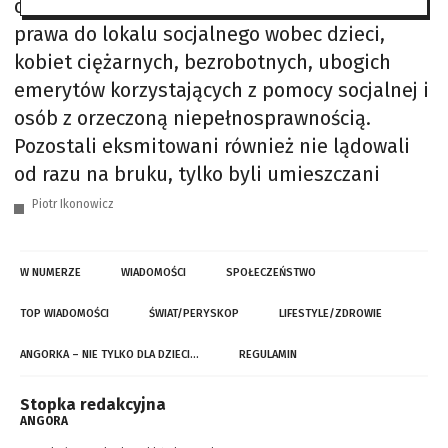
orzekania wyroków eksmisji bez przyznania
prawa do lokalu socjalnego wobec dzieci,
kobiet ciężarnych, bezrobotnych, ubogich
emerytów korzystających z pomocy socjalnej i
osób z orzeczoną niepełnosprawnością.
Pozostali eksmitowani również nie lądowali
od razu na bruku, tylko byli umieszczani
Piotr Ikonowicz
W NUMERZE
WIADOMOŚCI
SPOŁECZEŃSTWO
TOP WIADOMOŚCI
ŚWIAT/PERYSKOP
LIFESTYLE/ZDROWIE
ANGORKA – NIE TYLKO DLA DZIECI…
REGULAMIN
Stopka redakcyjna
ANGORA