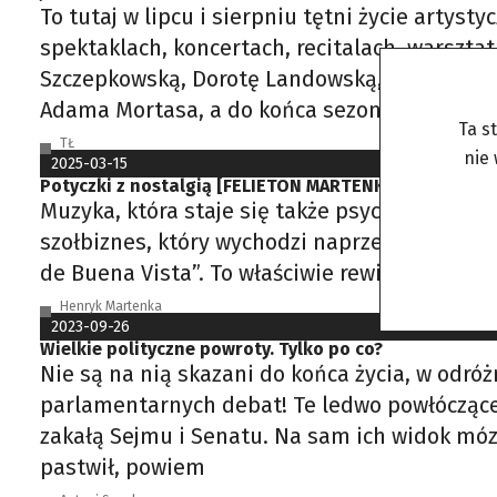
To tutaj w lipcu i sierpniu tętni życie arty
spektaklach, koncertach, recitalach, warszta
Szczepkowską, Dorotę Landowską, Joannę Trze
Adama Mortasa, a do końca sezonu będą mogl
Ta s
TŁ
nie
2025-03-15
Potyczki z nostalgią [FELIETON MARTENKI]
Muzyka, która staje się także psychoterapią
szołbiznes, który wychodzi naprzeciw potrzeb
de Buena Vista”. To właściwie rewia, jaką do
Henryk Martenka
2023-09-26
Wielkie polityczne powroty. Tylko po co?
Nie są na nią skazani do końca życia, w odr
parlamentarnych debat! Te ledwo powłóczące 
zakałą Sejmu i Senatu. Na sam ich widok mózg
pastwił, powiem