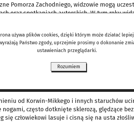
styczne Pomorza Zachodniego, widzowie mogą uczes
tach oraz spotkaniach autorskich. W tym roku widz
piecińską, Maurycego Polaskiego, Olgę Bończyk, 
i zobaczyć jeszcze np. Beatę Rybotycką, Joannę
trona używa plików cookies, dzięki którym może działać lepiej. 
 wyrażają Państwo zgody, uprzejmie prosimy o dokonanie zmi
ustawieniach przeglądarki.
, pomagającą uporać się z presją współczesnośc
om milionów ludzi z konkretną ofertą. Poddałem s
Rozumiem
 Polski po raz drugi przywieźli muzycy kubańscy, 
óżnieniu od Korwin-Mikkego i innych staruchów uc
nogami, często dotknięte sklerozą, ględzące bez 
 się człowiekowi lasuje i cisną się na usta złośl