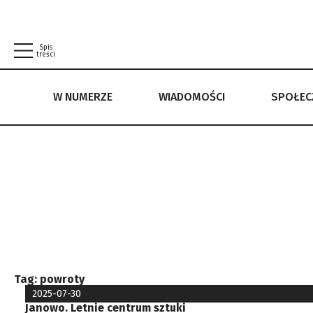
Spis
treści
W NUMERZE
WIADOMOŚCI
SPOŁE
W NUMERZE
WIADOMOŚCI
SPOŁECZEŃSTWO
POLITYKA PRYWATNOŚCI
REGULAMIN
Tag:
powroty
2025-07-30
Janowo. Letnie centrum sztuki