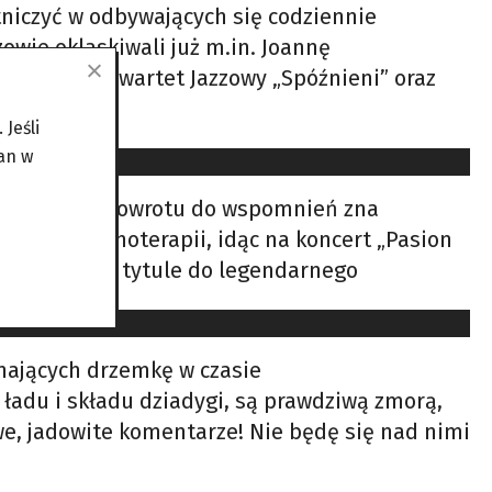
tniczyć w odbywających się codziennie
owie oklaskiwali już m.in. Joannę
Poznański Kwartet Jazzowy „Spóźnieni” oraz
Jeśli
an w
i. Mechanizm powrotu do wspomnień zna
ię tej psychoterapii, idąc na koncert „Pasion
nawiązująca w tytule do legendarnego
inających drzemkę w czasie
ładu i składu dziadygi, są prawdziwą zmorą,
iwe, jadowite komentarze! Nie będę się nad nimi