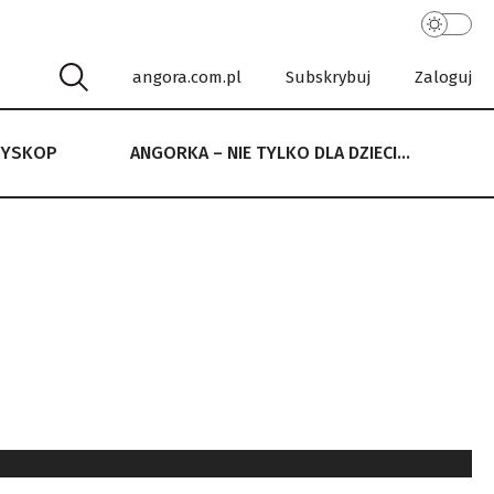
angora.com.pl
Subskrybuj
Zaloguj
RYSKOP
ANGORKA – NIE TYLKO DLA DZIECI…
 NIE TYLKO DLA DZIECI…