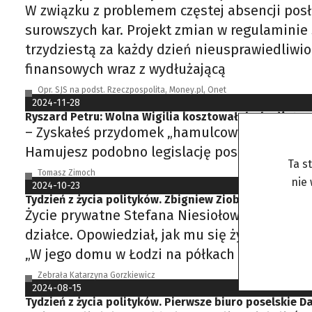
W związku z problemem częstej absencji pos
surowszych kar. Projekt zmian w regulaminie 
trzydziestą za każdy dzień nieusprawiedliwi
finansowych wraz z wydłużającą
Opr. SJS na podst. Rzeczpospolita, Money.pl, Onet
2024-11-28
Ryszard Petru: Wolna Wigilia kosztowałaby budżet 2,
– Zyskałeś przydomek „hamulcowy”… – Najbard
Hamujesz podobno legislację poselskiego proj
Ta s
Tomasz Zimoch
nie
2024-10-23
Tydzień z życia polityków. Zbigniew Ziobro kontra TV
Życie prywatne Stefana Niesiołowskiego Stef
działce. Opowiedział, jak mu się żyje z dala
„W jego domu w Łodzi na półkach są tysiące ks
Zebrała Katarzyna Gorzkiewicz
2024-08-15
Tydzień z życia polityków. Pierwsze biuro poselskie D