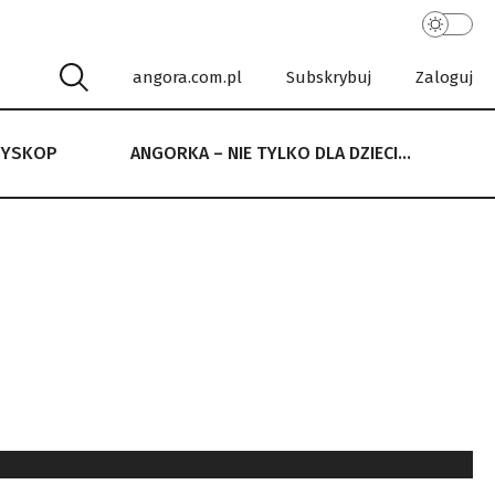
angora.com.pl
Subskrybuj
Zaloguj
RYSKOP
ANGORKA – NIE TYLKO DLA DZIECI…
 NIE TYLKO DLA DZIECI…