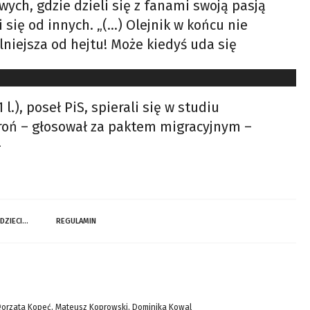
wych, gdzie dzieli się z fanami swoją pasją
 się od innych. „(…) Olejnik w końcu nie
lniejsza od hejtu! Może kiedyś uda się
), poseł PiS, spierali się w studiu
droń – głosował za paktem migracyjnym –
–
 DZIECI…
REGULAMIN
gorzata Kopeć, Mateusz Koprowski, Dominika Kowal