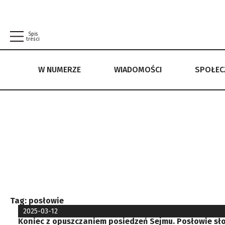
Spis
treści
W NUMERZE
WIADOMOŚCI
SPOŁE
W NUMERZE
WIADOMOŚCI
SPOŁECZEŃSTWO
POLITYKA PRYWATNOŚCI
REGULAMIN
Tag:
posłowie
2025-03-12
Koniec z opuszczaniem posiedzeń Sejmu. Posłowie sł