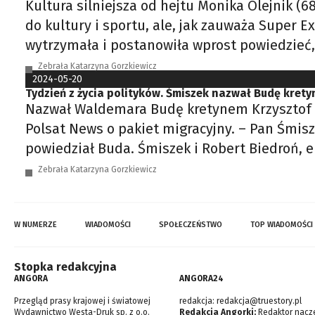
Kultura silniejsza od hejtu Monika Olejnik (6
do kultury i sportu, ale, jak zauważa Super E
wytrzymała i postanowiła wprost powiedzieć, z
Zebrała Katarzyna Gorzkiewicz
2024-05-20
Tydzień z życia polityków. Śmiszek nazwał Budę kret
Nazwał Waldemara Budę kretynem Krzysztof Śmis
Polsat News o pakiet migracyjny. – Pan Śmis
powiedział Buda. Śmiszek i Robert Biedroń, e
Zebrała Katarzyna Gorzkiewicz
W NUMERZE
WIADOMOŚCI
SPOŁECZEŃSTWO
TOP WIADOMOŚCI
Stopka redakcyjna
ANGORA
ANGORA24
Przegląd prasy krajowej i światowej
redakcja:
redakcja@truestory.pl
Wydawnictwo Westa-Druk sp. z o.o.
Redakcja Angorki:
Redaktor nacze