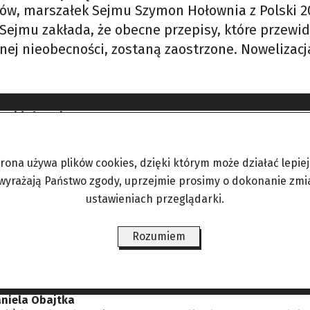
łów, marszałek Sejmu Szymon Hołownia z Polski 2
Sejmu zakłada, że obecne przepisy, które przewid
onej nieobecności, zostaną zaostrzone. Noweliza
5 mld złotych
ziej zależy mi na rozwoju, a hamulcowych znala
ektu, by Wigilię uznać za dzień wolny od pracy.
trona używa plików cookies, dzięki którym może działać lepiej. 
 wyrażają Państwo zgody, uprzejmie prosimy o dokonanie zmi
N
ustawieniach przeglądarki.
an Niesiołowski (80 l.) zaprosił dziennikarzy Su
 od parlamentarnych korytarzy! – Mam teraz więcej
Rozumiem
iążek. Są też pamiątki z Afryki, obrazy, malunki i
aniela Obajtka