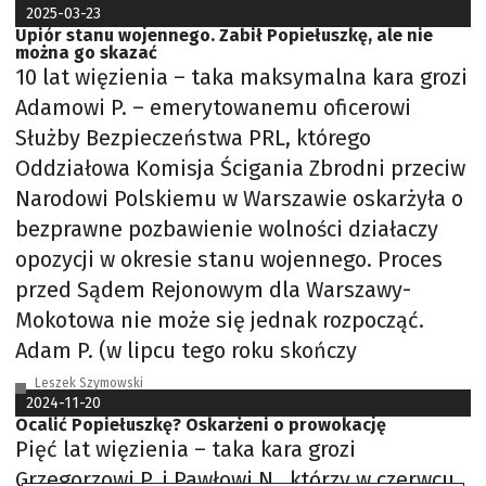
2025-03-23
Upiór stanu wojennego. Zabił Popiełuszkę, ale nie
można go skazać
10 lat więzienia – taka maksymalna kara grozi
Adamowi P. – emerytowanemu oficerowi
Służby Bezpieczeństwa PRL, którego
Oddziałowa Komisja Ścigania Zbrodni przeciw
Narodowi Polskiemu w Warszawie oskarżyła o
bezprawne pozbawienie wolności działaczy
opozycji w okresie stanu wojennego. Proces
przed Sądem Rejonowym dla Warszawy-
Mokotowa nie może się jednak rozpocząć.
Adam P. (w lipcu tego roku skończy
Leszek Szymowski
2024-11-20
Ocalić Popiełuszkę? Oskarżeni o prowokację
Pięć lat więzienia – taka kara grozi
Grzegorzowi P. i Pawłowi N., którzy w czerwcu