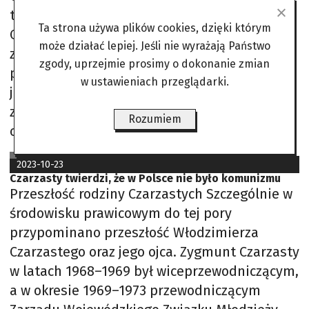
tego roku spotkali się w sali Sądu
Ta strona używa plików cookies, dzięki którym
Okręgowego w Warszawie. Mają odpowiadać
może działać lepiej. Jeśli nie wyrażają Państwo
za zbrodnię przeciwko ludzkości, której ofiarą
zgody, uprzejmie prosimy o dokonanie zmian
padł ksiądz Jerzy Popiełuszko. Nie chodzi
w ustawieniach przeglądarki.
jednak o jego głośne uprowadzenie i
zabójstwo w roku 1984, bo za to obaj
Rozumiem
odsiedzieli już
Leszek Szymowski
2023-10-23
Czarzasty twierdzi, że w Polsce nie było komunizmu
Przeszłość rodziny Czarzastych Szczególnie w
środowisku prawicowym do tej pory
przypominano przeszłość Włodzimierza
Czarzastego oraz jego ojca. Zygmunt Czarzasty
w latach 1968–1969 był wiceprzewodniczącym,
a w okresie 1969–1973 przewodniczącym