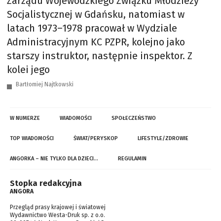
Zarządu Wojewódzkiego Związku Młodzieży
Socjalistycznej w Gdańsku, natomiast w
latach 1973–1978 pracował w Wydziale
Administracyjnym KC PZPR, kolejno jako
starszy instruktor, następnie inspektor. Z
kolei jego
Bartłomiej Najtkowski
W NUMERZE
WIADOMOŚCI
SPOŁECZEŃSTWO
TOP WIADOMOŚCI
ŚWIAT/PERYSKOP
LIFESTYLE/ZDROWIE
ANGORKA – NIE TYLKO DLA DZIECI…
REGULAMIN
Stopka redakcyjna
ANGORA
Przegląd prasy krajowej i światowej
Wydawnictwo Westa-Druk sp. z o.o.