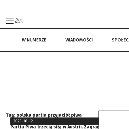
Spis
treści
W NUMERZE
WIADOMOŚCI
SPOŁE
W NUMERZE
WIADOMOŚCI
SPOŁECZEŃSTWO
POLITYKA PRYWATNOŚCI
REGULAMIN
Tag:
polska partia przyjaciół piwa
2023-10-12
Partia Piwa trzecią siłą w Austrii. Zagraniczny odpow