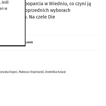
Jeśli
ła już 12% poparcia w Wiedniu, co czyni ją
an w
ę “Heute”. W poprzednich wyborach
1,8% głosów. Na czele Die
 DZIECI…
REGULAMIN
gorzata Kopeć, Mateusz Koprowski, Dominika Kowal