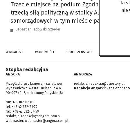
Ta s
Trzecie miejsce na podium Zgodnie z najnowsz
nie
trzecią siłą polityczną w stolicy Austrii, j
samorządowych w tym mieście partia ta równi
Sebastian Jadowski-Szreder
W NUMERZE
WIADOMOŚCI
SPOŁECZEŃSTWO
TOP WIADOMOŚCI
Stopka redakcyjna
ANGORA
ANGORA24
Przegląd prasy krajowej i światowej
redakcja:
redakcja@truestory.pl
Wydawnictwo Westa-Druk sp. z o.o.
Redakcja Angorki:
Redaktor nacze
90-007 Łódź, pl. Komuny Paryskiej 5a
NIP. 123-102-07-01
tel. +48 42 632-61-79
fax. +48 42 632-07-59
redakcja:
redakcja@angora.com.pl
webmaster:
webmaster@angora.com.pl