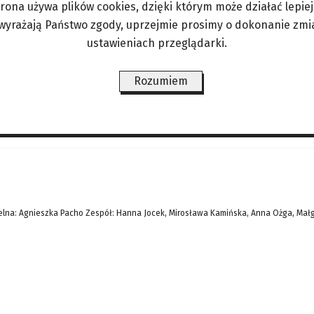
trona używa plików cookies, dzięki którym może działać lepiej. 
ym sondażem, Partia Piwa (Die Bierpartei) zdoby
 wyrażają Państwo zgody, uprzejmie prosimy o dokonanie zmi
ak wynika z sondażu przeprowadzonego przez gazet
ustawieniach przeglądarki.
eż wystartowała, lecz wówczas zdobyła zaledwie 
Rozumiem
ŚWIAT/PERYSKOP
LIFESTYLE/ZDROWIE
ANGORKA – NIE TYLKO DLA
lna: Agnieszka Pacho Zespół: Hanna Jocek, Mirosława Kamińska, Anna Ożga, Mał