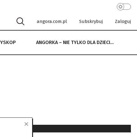
angora.com.pl
Subskrybuj
Zaloguj
RYSKOP
ANGORKA – NIE TYLKO DLA DZIECI…
 NIE TYLKO DLA DZIECI…