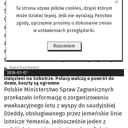
angielsku pyta, czy ona mówi po polsku.
Ta strona używa plików cookies, dzięki którym
Sprzedawczyni kiwa twierdząco głową.
może działać lepiej. Jeśli nie wyrażają Państwo
Chłopiec patrzy jej prosto w oczy i pewnie
zgody, uprzejmie prosimy o dokonanie zmian
wypala po polsku: „Czym chata bogata, co
w ustawieniach przeglądarki.
ukradnie tata”. Sprzedawczyni,
zdezorientowana, uśmiecha się i zagaduje
Rozumiem
malucha po polsku, czy rozumie, co
powiedział. Dziecko kręci przecząco głową.
Agata Kusznirewicz
2026-01-07
Uwięzieni na Sokotrze. Polacy walczą o powrót do
domu, koszty są ogromne
Polskie Ministerstwo Spraw Zagranicznych
przekazało informację o zorganizowaniu
ewakuacyjnego lotu z wyspy do saudyjskiej
Dżeddy, obsługiwanego przez jemeńskie linie
lotnicze Yemenia. Jednocześnie jeden z