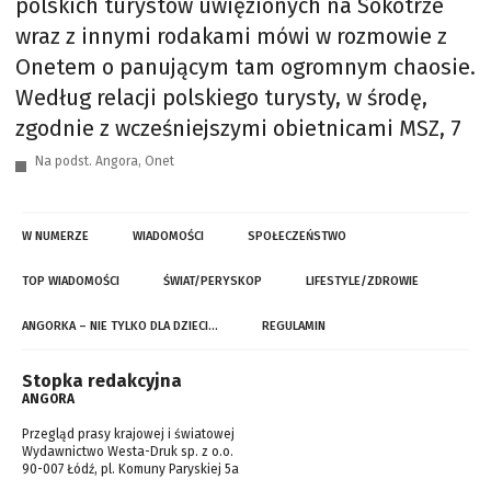
polskich turystów uwięzionych na Sokotrze
wraz z innymi rodakami mówi w rozmowie z
Onetem o panującym tam ogromnym chaosie.
Według relacji polskiego turysty, w środę,
zgodnie z wcześniejszymi obietnicami MSZ, 7
Na podst. Angora, Onet
W NUMERZE
WIADOMOŚCI
SPOŁECZEŃSTWO
TOP WIADOMOŚCI
ŚWIAT/PERYSKOP
LIFESTYLE/ZDROWIE
ANGORKA – NIE TYLKO DLA DZIECI…
REGULAMIN
Stopka redakcyjna
ANGORA
Przegląd prasy krajowej i światowej
Wydawnictwo Westa-Druk sp. z o.o.
90-007 Łódź, pl. Komuny Paryskiej 5a