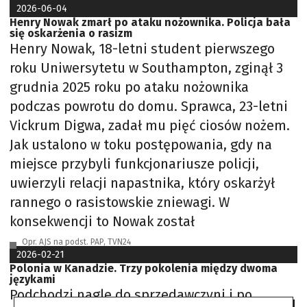
2026-06-04
Henry Nowak zmarł po ataku nożownika. Policja bała
się oskarżenia o rasizm
Henry Nowak, 18-letni student pierwszego
roku Uniwersytetu w Southampton, zginął 3
grudnia 2025 roku po ataku nożownika
podczas powrotu do domu. Sprawca, 23-letni
Vickrum Digwa, zadał mu pięć ciosów nożem.
Jak ustalono w toku postępowania, gdy na
miejsce przybyli funkcjonariusze policji,
uwierzyli relacji napastnika, który oskarżył
rannego o rasistowskie zniewagi. W
konsekwencji to Nowak został
Opr. AJS na podst. PAP, TVN24
2026-02-21
Polonia w Kanadzie. Trzy pokolenia między dwoma
językami
Podchodzi nagle do sprzedawczyni i po