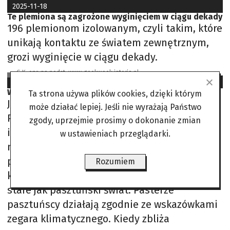
2025-11-18
Te plemiona są zagrożone wyginięciem w ciągu dekady
196 plemionom izolowanym, czyli takim, które
unikają kontaktu ze światem zewnętrznym,
grozi wyginięcie w ciągu dekady.
G.K. opr. na podst. www.geekweek.interia.pl
2025-11-12
Według Mroziewicza. Kolejna wojna dla Trumpa
Ta strona używa plików cookies, dzięki którym
Jest Terytorium Wolnych Plemion
może działać lepiej. Jeśli nie wyrażają Państwo
Pasztuńskich po obu stronach linii Curzona
zgody, uprzejmie prosimy o dokonanie zmian
imitującej granicę. Tej linii nikt z Pasztunów
w ustawieniach przeglądarki.
nie uznaje i nie szanuje, bo dzieli ich ona na
plemiona, które nie chcą być ze sobą w
Rozumiem
konflikcie. Napięcia obecnej pory roku są
stare jak pasztuński świat. Pasterze
pasztuńscy działają zgodnie ze wskazówkami
zegara klimatycznego. Kiedy zbliża