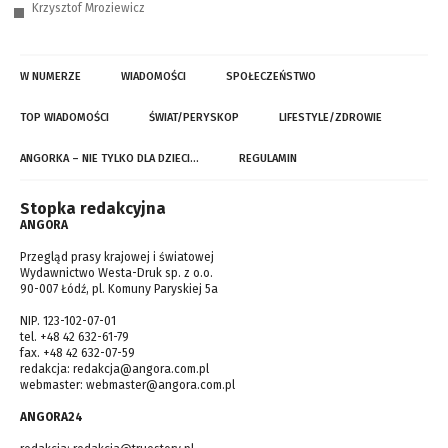
Krzysztof Mroziewicz
W NUMERZE
WIADOMOŚCI
SPOŁECZEŃSTWO
TOP WIADOMOŚCI
ŚWIAT/PERYSKOP
LIFESTYLE/ZDROWIE
ANGORKA – NIE TYLKO DLA DZIECI…
REGULAMIN
Stopka redakcyjna
ANGORA
Przegląd prasy krajowej i światowej
Wydawnictwo Westa-Druk sp. z o.o.
90-007 Łódź, pl. Komuny Paryskiej 5a
NIP. 123-102-07-01
tel. +48 42 632-61-79
fax. +48 42 632-07-59
redakcja:
redakcja@angora.com.pl
webmaster:
webmaster@angora.com.pl
ANGORA24