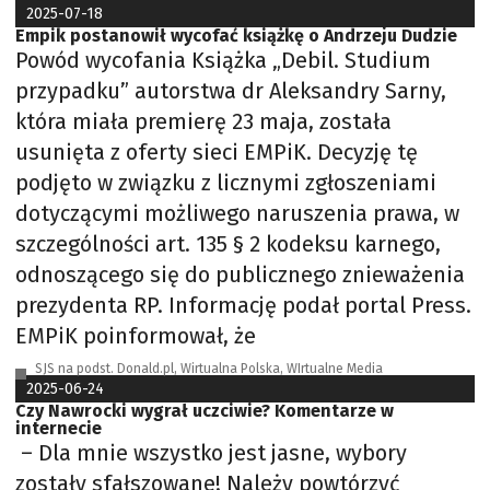
2025-07-18
Empik postanowił wycofać książkę o Andrzeju Dudzie
Powód wycofania Książka „Debil. Studium
przypadku” autorstwa dr Aleksandry Sarny,
która miała premierę 23 maja, została
usunięta z oferty sieci EMPiK. Decyzję tę
podjęto w związku z licznymi zgłoszeniami
dotyczącymi możliwego naruszenia prawa, w
szczególności art. 135 § 2 kodeksu karnego,
odnoszącego się do publicznego znieważenia
prezydenta RP. Informację podał portal Press.
EMPiK poinformował, że
SJS na podst. Donald.pl, Wirtualna Polska, WIrtualne Media
2025-06-24
Czy Nawrocki wygrał uczciwie? Komentarze w
internecie
– Dla mnie wszystko jest jasne, wybory
zostały sfałszowane! Należy powtórzyć