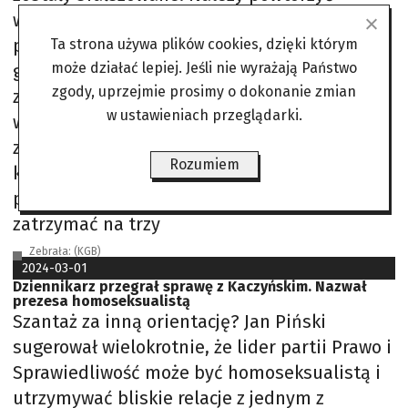
wybory, przy wymianie mężów zaufania na
przeszkolonych żołnierzy. Mężów zaufania,
Ta strona używa plików cookies, dzięki którym
może działać lepiej. Jeśli nie wyrażają Państwo
gdzie popełniono podobne pomyłki, należy
zgody, uprzejmie prosimy o dokonanie zmian
zatrzymać w areszcie na 3 miesiące,
w ustawieniach przeglądarki.
wyjaśniając uzgodnione pomyłki. To było
zorganizowane działanie! Więc personalnie
Rozumiem
ktoś to organizował i szkolił. Podejrzewając o
przygotowanie tego oszustwa, należy
zatrzymać na trzy
Zebrała: (KGB)
2024-03-01
Dziennikarz przegrał sprawę z Kaczyńskim. Nazwał
prezesa homoseksualistą
Szantaż za inną orientację? Jan Piński
sugerował wielokrotnie, że lider partii Prawo i
Sprawiedliwość może być homoseksualistą i
utrzymywać bliskie relacje z jednym z