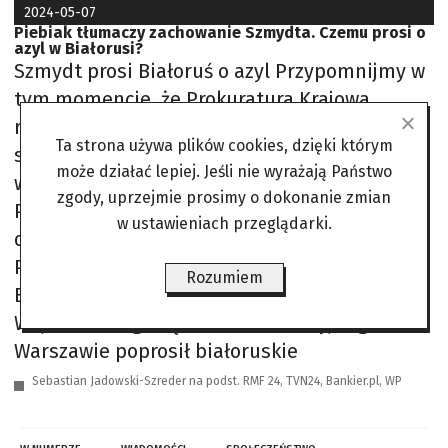
2024-05-07
Piebiak tłumaczy zachowanie Szmydta. Czemu prosi o
azyl w Białorusi?
Szmydt prosi Białoruś o azyl Przypomnijmy w
tym momencie, że Prokuratura Krajowa
rozpoczęła weryfikację doniesień dotyczących
Ta strona używa plików cookies, dzięki którym
sędziego Tomasza Szmydta, który złożył
może działać lepiej. Jeśli nie wyrażają Państwo
wniosek o azyl polityczny na Białorusi.
zgody, uprzejmie prosimy o dokonanie zmian
Prokuratura powołuje się na przepisy
w ustawieniach przeglądarki.
dotyczące działań na rzecz obcego wywiadu.
Państwowa białoruska agencja prasowa
Rozumiem
BiełTA podała, że sędzia Szmydt z
Wojewódzkiego Sądu Administracyjnego w
Warszawie poprosił białoruskie
Sebastian Jadowski-Szreder na podst. RMF 24, TVN24, Bankier.pl, WP