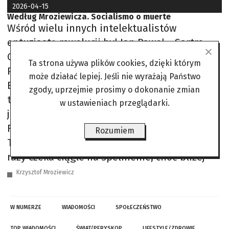
2026-04-15
Według Mroziewicza. Socialismo o muerte
Wśród wielu innych intelektualistów
entuzjastą rewolucji był Jan Paweł… Sartre.
Castro przypomniał sobie wtedy zawołanie z
Ta strona używa plików cookies, dzięki którym
Paryża 1789 roku: Wolność, Równość i
może działać lepiej. Jeśli nie wyrażają Państwo
Braterstwo albo Śmierć. Wziął z tego hasła
zgody, uprzejmie prosimy o dokonanie zmian
tylko czwarty człon, a trzy pierwsze zastąpił
w ustawieniach przeglądarki.
jednym: OJCZYZNA. Słuchacze wystąpienia
Fidela odkrzyknęli: Venceremos! Zwyciężymy!
Rozumiem
Ta obietnica powtarzana oficjalnie miliony
razy czeka ciągle na spełnienie, choć bliżej
Krzysztof Mroziewicz
W NUMERZE
WIADOMOŚCI
SPOŁECZEŃSTWO
TOP WIADOMOŚCI
ŚWIAT/PERYSKOP
LIFESTYLE/ZDROWIE