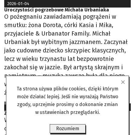
2026-01-04
Uroczystości pogrzebowe Michała Urbaniaka
O pożegnaniu zawiadamiają pogrążeni w
smutku: żona Dorota, córki Kasia i Mika,
przyjaciele & Urbanator Family. Michał
Urbaniak był wybitnym jazzmanem. Zaczynał
jako cudowne dziecko skrzypiec klasycznych,
lecz w wieku trzynastu lat bezpowrotnie
zakochał się w jazzie. Był artystą skrajnym i
namiętnym – muzyka zawsze była dla niego
ważniejsza niż stabilizacja. Czterokrotnie
Ta strona używa plików cookies, dzięki którym
żonaty, nieustannie w
może działać lepiej. Jeśli nie wyrażają Państwo
Angora
zgody, uprzejmie prosimy o dokonanie zmian
2024-03-26
w ustawieniach przeglądarki.
Zofia Kucówna. Aktorka i pisarka z wielką charyzmą
W latach 80. spędzałem wakacje w wynajętej
chacie stojącej na wzgórzu nad Zalewem
Rozumiem