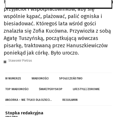
Rożnowskim. W te piękne okolice zapraszałem
przyjaciół i współpracowników, aby się
wspólnie kąpać, plażować, palić ogniska i
biesiadować. Któregoś lata wśród gości
znalazła się Zofia Kucówna. Przywiozła z sobą
Agatę Tuszyńską, początkującą wówczas
pisarkę, traktowaną przez Hanuszkiewiczów
poniekąd jak córkę. Było uroczo.
Sławomir Pietras
W NUMERZE
WIADOMOŚCI
SPOŁECZEŃSTWO
TOP WIADOMOŚCI
ŚWIAT/PERYSKOP
LIFESTYLE/ZDROWIE
ANGORKA – NIE TYLKO DLA DZIECI…
REGULAMIN
Stopka redakcyjna