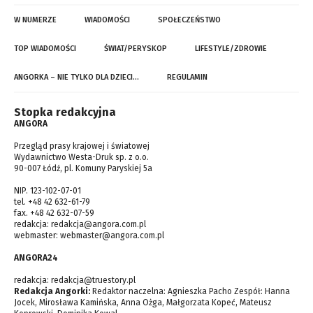
W NUMERZE
WIADOMOŚCI
SPOŁECZEŃSTWO
TOP WIADOMOŚCI
ŚWIAT/PERYSKOP
LIFESTYLE/ZDROWIE
ANGORKA – NIE TYLKO DLA DZIECI…
REGULAMIN
Stopka redakcyjna
ANGORA
Przegląd prasy krajowej i światowej
Wydawnictwo Westa-Druk sp. z o.o.
90-007 Łódź, pl. Komuny Paryskiej 5a
NIP. 123-102-07-01
tel. +48 42 632-61-79
fax. +48 42 632-07-59
redakcja:
redakcja@angora.com.pl
webmaster:
webmaster@angora.com.pl
ANGORA24
redakcja:
redakcja@truestory.pl
Redakcja Angorki:
Redaktor naczelna: Agnieszka Pacho Zespół: Hanna
Jocek, Mirosława Kamińska, Anna Ożga, Małgorzata Kopeć, Mateusz