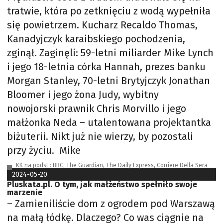
tratwie, która po zetknięciu z wodą wypełniła
się powietrzem. Kucharz Recaldo Thomas,
Kanadyjczyk karaibskiego pochodzenia,
zginął. Zaginęli: 59-letni miliarder Mike Lynch
i jego 18-letnia córka Hannah, prezes banku
Morgan Stanley, 70-letni Brytyjczyk Jonathan
Bloomer i jego żona Judy, wybitny
nowojorski prawnik Chris Morvillo i jego
małżonka Neda – utalentowana projektantka
biżuterii. Nikt już nie wierzy, by pozostali
przy życiu. Mike
KK na podst.: BBC, The Guardian, The Daily Express, Corriere Della Sera
2024-05-20
Pluskata.pl. O tym, jak małżeństwo spełniło swoje
marzenie
– Zamieniliście dom z ogrodem pod Warszawą
na małą łódkę. Dlaczego? Co was ciągnie na