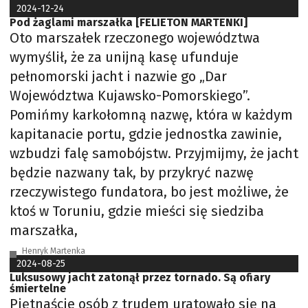
2024-12-24
Pod żaglami marszałka [FELIETON MARTENKI]
Oto marszałek rzeczonego województwa
wymyślił, że za unijną kasę ufunduje
pełnomorski jacht i nazwie go „Dar
Województwa Kujawsko-Pomorskiego”.
Pomińmy karkołomną nazwę, która w każdym
kapitanacie portu, gdzie jednostka zawinie,
wzbudzi falę samobójstw. Przyjmijmy, że jacht
będzie nazwany tak, by przykryć nazwę
rzeczywistego fundatora, bo jest możliwe, że
ktoś w Toruniu, gdzie mieści się siedziba
marszałka,
Henryk Martenka
2024-08-25
Luksusowy jacht zatonął przez tornado. Są ofiary
śmiertelne
Piętnaście osób z trudem uratowało się na