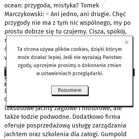
ocean: przygoda, mistyka? Tomek
Marczykowski: – Ani jedno, ani drugie. Chęć
przygody nie ma z tym nic wspólnego, my po
prostu dobrze się tu czujemy. Cisza, spokój,
mogę cieszyć się przestrzenią, być kawałkiem
świata. Celina Marczykowska: – Poza tym
Ta strona używa plików cookies, dzięki którym
woda
może działać lepiej. Jeśli nie wyrażają Państwo
zgody, uprzejmie prosimy o dokonanie zmian
Leszek Turkiewicz
2024-02-12
w ustawieniach przeglądarki.
Superjachty. Są samowystarczalne, niewidzialne i
przypominają łabędzie
Dyrektor generalny Migaloo PSY Christian
Rozumiem
Gumpold oferuje klientom nie tylko
luksusowe jachty żaglowe i motorowe, ale
także łodzie podwodne. Dodatkowo firma
oferuje posprzedażową usługę zarządzania
jachtem oraz szkolenia dla załogi. Gumpold