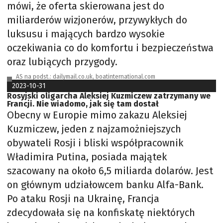
mówi, że oferta skierowana jest do
miliarderów wizjonerów, przywykłych do
luksusu i mających bardzo wysokie
oczekiwania co do komfortu i bezpieczeństwa
oraz lubiących przygody.
AS na podst.: dailymail.co.uk, boatinternational.com
2023-10-31
Rosyjski oligarcha Aleksiej Kuzmiczew zatrzymany we
Francji. Nie wiadomo, jak się tam dostał
Obecny w Europie mimo zakazu Aleksiej
Kuzmiczew, jeden z najzamożniejszych
obywateli Rosji i bliski współpracownik
Władimira Putina, posiada majątek
szacowany na około 6,5 miliarda dolarów. Jest
on głównym udziałowcem banku Alfa-Bank.
Po ataku Rosji na Ukrainę, Francja
zdecydowała się na konfiskatę niektórych