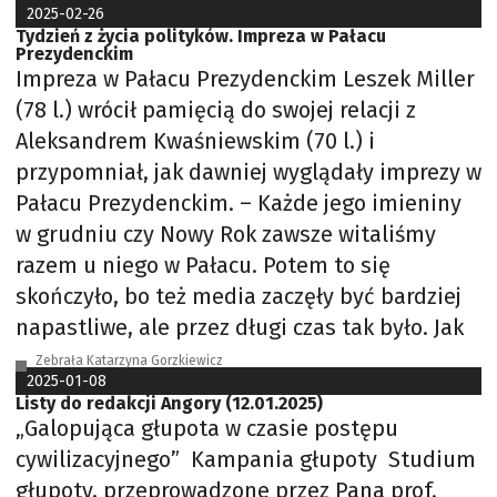
2025-02-26
Tydzień z życia polityków. Impreza w Pałacu
Prezydenckim
Impreza w Pałacu Prezydenckim Leszek Miller
(78 l.) wrócił pamięcią do swojej relacji z
Aleksandrem Kwaśniewskim (70 l.) i
przypomniał, jak dawniej wyglądały imprezy w
Pałacu Prezydenckim. – Każde jego imieniny
w grudniu czy Nowy Rok zawsze witaliśmy
razem u niego w Pałacu. Potem to się
skończyło, bo też media zaczęły być bardziej
napastliwe, ale przez długi czas tak było. Jak
Zebrała Katarzyna Gorzkiewicz
2025-01-08
Listy do redakcji Angory (12.01.2025)
„Galopująca głupota w czasie postępu
cywilizacyjnego” Kampania głupoty Studium
głupoty, przeprowadzone przez Pana prof.