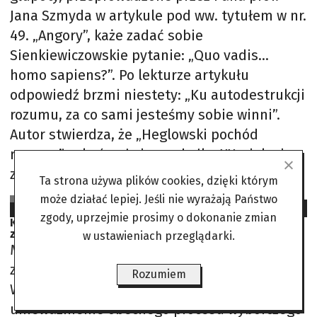
Jana Szmyda w artykule pod ww. tytułem w nr.
49. „Angory”, każe zadać sobie
Sienkiewiczowskie pytanie: „Quo vadis…
homo sapiens?”. Po lekturze artykułu
odpowiedź brzmi niestety: „Ku autodestrukcji
rozumu, za co sami jesteśmy sobie winni”.
Autor stwierdza, że „Heglowski pochód
rozumu” zakończył się u schyłku XX wieku i
zaczął się „globalny pochód
Ta strona używa plików cookies, dzięki którym
Angora
może działać lepiej. Jeśli nie wyrażają Państwo
2024-04-30
zgody, uprzejmie prosimy o dokonanie zmian
Kontrowersyjne wybory rektora WUM. Minister
zdrowia apeluje
w ustawieniach przeglądarki.
Minister zdrowia, Izabela Leszczyna,
zaapelowała do uczelnianej komisji wyborczej
Rozumiem
Warszawskiego Uniwersytetu Medycznego o
unieważnienie obecnego procesu wyborczego