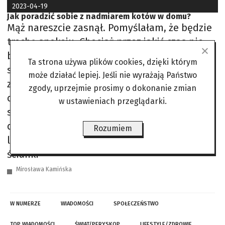
2023-04-19
Jak poradzić sobie z nadmiarem kotów w domu?
Mąż nareszcie zasnął. Pomyślałam, że będzie
trochę spokoju. Chociaż przez jakiś czas nie
będę musiała zgarniać z salonu zdjętych
Ta strona używa plików cookies, dzięki którym
skarpetek, odnosić zostawionych narzędzi,
może działać lepiej. Jeśli nie wyrażają Państwo
zwijać z fotela mokrego ręcznika ani
zgody, uprzejmie prosimy o dokonanie zmian
opuszczać sedesowej klapy. Taki czas to
w ustawieniach przeglądarki.
skarb. Z nabożnym skupieniem wzięłam się
do robienia dla wnuczka domku dla jego
Rozumiem
leśnych ludków. Zaczęłam wykrawać z tektury
ścianki
Mirosława Kamińska
W NUMERZE
WIADOMOŚCI
SPOŁECZEŃSTWO
TOP WIADOMOŚCI
ŚWIAT/PERYSKOP
LIFESTYLE/ZDROWIE