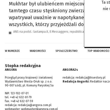
Ta s
Mukhtar był ulubieńcem miejscowych i turystó
nie
tamtego czasu stęskniony zwierzak nie przest
wpatrywał uważnie w napotykane postaci. Dziś
wszystkich, którzy przyjeżdżali do naszego
ANS na podst.: lastampa.it, Il Messaggero, repubblica.it, imieianimali.it, tg
W NUMERZE
WIADOMOŚCI
SPOŁECZEŃSTWO
TOP WIADOMOŚCI
Stopka redakcyjna
ANGORA
ANGORA24
Przegląd prasy krajowej i światowej
redakcja:
redakcja@truestory.pl
Wydawnictwo Westa-Druk sp. z o.o.
Redakcja Angorki:
Redaktor nacze
90-007 Łódź, pl. Komuny Paryskiej 5a
NIP. 123-102-07-01
tel. +48 42 632-61-79
fax. +48 42 632-07-59
redakcja:
redakcja@angora.com.pl
webmaster:
webmaster@angora.com.pl