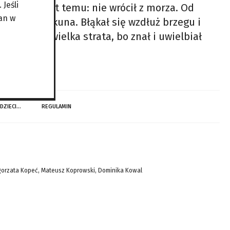
Jeśli
wanaście lat temu: nie wrócił z morza. Od
an w
owrotu opiekuna. Błąkał się wzdłuż brzegu i
 dla nas wielka strata, bo znał i uwielbiał
 DZIECI…
REGULAMIN
gorzata Kopeć, Mateusz Koprowski, Dominika Kowal