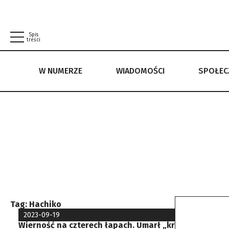
Spis
treści
W NUMERZE
WIADOMOŚCI
SPOŁE
W NUMERZE
WIADOMOŚCI
SPOŁECZEŃSTWO
POLITYKA PRYWATNOŚCI
REGULAMIN
Tag:
Hachiko
2023-09-19
Wierność na czterech łapach. Umarł „krymski Hachik