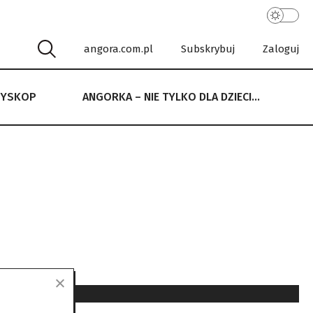
angora.com.pl
Subskrybuj
Zaloguj
RYSKOP
ANGORKA – NIE TYLKO DLA DZIECI…
 NIE TYLKO DLA DZIECI…