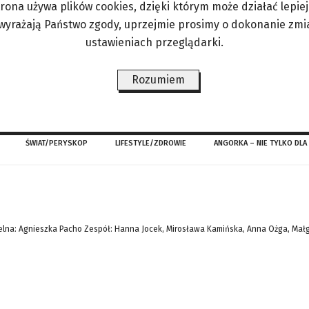
trona używa plików cookies, dzięki którym może działać lepiej. 
w. Jego panem był ratownik, który stracił życie d
 wyrażają Państwo zgody, uprzejmie prosimy o dokonanie zmi
awał kręcić się w rejonie nabrzeża, wypatrując p
ustawieniach przeglądarki.
 w pejzażu nadmorskim brakuje jego sylwetki: – To
Rozumiem
24.sky.it, Facebook, corriere.it
ŚWIAT/PERYSKOP
LIFESTYLE/ZDROWIE
ANGORKA – NIE TYLKO DLA
lna: Agnieszka Pacho Zespół: Hanna Jocek, Mirosława Kamińska, Anna Ożga, Mał