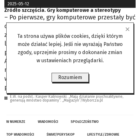
2025-05-12
Źródło szczęścia. Gry komputerowe a stereotypy
– Po pierwsze, gry komputerowe przestały być
domeną nastolatków. Najwięcej graczy
znajduje się w przedziale wiekowym 30 – 40
Ta strona używa plików cookies, dzięki którym
lat – twierdzi dr hab. Łukasz Kaczmarek,
może działać lepiej. Jeśli nie wyrażają Państwo
profesor psychologii z Uniwersytetu im.
zgody, uprzejmie prosimy o dokonanie zmian
Adama Mickiewicza w Poznaniu. Po drugie,
w ustawieniach przeglądarki.
nałogowców nie jest tak dużo, jak nam się
Rozumiem
wydaje. Media, nagłaśniając skrajne
przypadki, dają fałszywy obraz epidemii. –
E.W. na podst.: Kasper Kalinowski. „Mają działanie psychoaktywne,
generują mnóstwo dopaminy”. „Magazyn”/Wyborcza.pl
W NUMERZE
WIADOMOŚCI
SPOŁECZEŃSTWO
TOP WIADOMOŚCI
ŚWIAT/PERYSKOP
LIFESTYLE/ZDROWIE