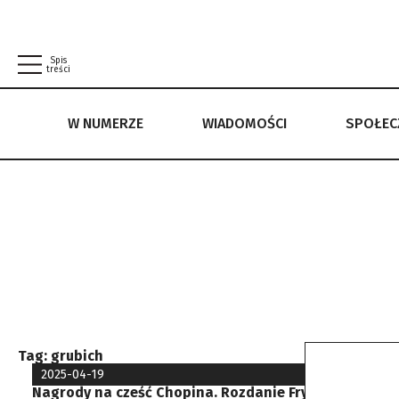
Spis
treści
W NUMERZE
WIADOMOŚCI
SPOŁE
W NUMERZE
WIADOMOŚCI
SPOŁECZEŃSTWO
POLITYKA PRYWATNOŚCI
REGULAMIN
Tag:
grubich
2025-04-19
Nagrody na cześć Chopina. Rozdanie Fryderyków