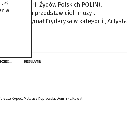
Jeśli
zeum Historii Żydów Polskich POLIN),
an w
yła się gala przedstawicieli muzyki
yk ten otrzymał Fryderyka w kategorii „Artysta
 DZIECI…
REGULAMIN
gorzata Kopeć, Mateusz Koprowski, Dominika Kowal