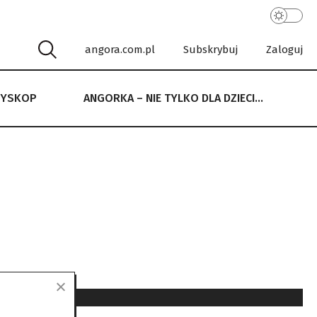
angora.com.pl
Subskrybuj
Zaloguj
RYSKOP
ANGORKA – NIE TYLKO DLA DZIECI…
 NIE TYLKO DLA DZIECI…