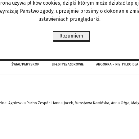
trona używa plików cookies, dzięki którym może działać lepiej. 
odebrali je jazzmani (23 marca w warszawskim Mu
 wyrażają Państwo zgody, uprzejmie prosimy o dokonanie zmi
żnej (30 marca w Katowicach), a 5 kwietnia odb
ustawieniach przeglądarki.
 był trębacz i kompozytor Tomasz Dąbrowski. Muz
Rozumiem
ŚWIAT/PERYSKOP
LIFESTYLE/ZDROWIE
ANGORKA – NIE TYLKO DLA
lna: Agnieszka Pacho Zespół: Hanna Jocek, Mirosława Kamińska, Anna Ożga, Mał