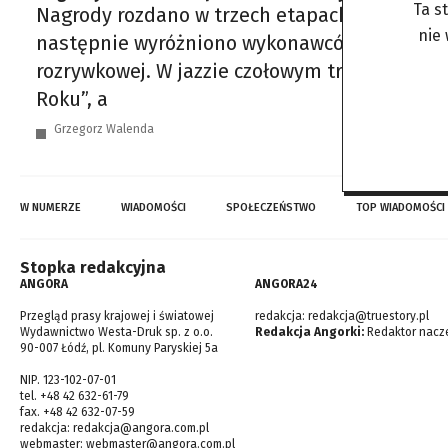
Ta s
Nagrody rozdano w trzech etapach. Najpierw 
nie
następnie wyróżniono wykonawców muzyki powa
rozrywkowej. W jazzie czołowym triumfatorem
Roku”, a
Grzegorz Walenda
W NUMERZE
WIADOMOŚCI
SPOŁECZEŃSTWO
TOP WIADOMOŚCI
Stopka redakcyjna
ANGORA
ANGORA24
Przegląd prasy krajowej i światowej
redakcja:
redakcja@truestory.pl
Wydawnictwo Westa-Druk sp. z o.o.
Redakcja Angorki:
Redaktor nacze
90-007 Łódź, pl. Komuny Paryskiej 5a
NIP. 123-102-07-01
tel. +48 42 632-61-79
fax. +48 42 632-07-59
redakcja:
redakcja@angora.com.pl
webmaster:
webmaster@angora.com.pl