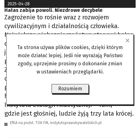
2025-04-28
Hałas zabija powoli. Niezdrowe decybele
Zagrożenie to rośnie wraz z rozwojem
cywilizacyjnym i działalnością człowieka.
Największe niebezpieczeństwo stanowi hałas
drogowy, kolejowy i lotniczy. Przez niego
Ta strona używa plików cookies, dzięki którym
jesteśmy zestresowani, nerwowi i
może działać lepiej. Jeśli nie wyrażają Państwo
przewrażliwieni. – Światowa Organizacja
zgody, uprzejmie prosimy o dokonanie zmian
Zdrowia szacuje, że rocznie mamy do
w ustawieniach przeglądarki.
czynienia z 12 tys. przypadków
przedwczesnej śmierci spowodowanych
Rozumiem
hałasem – mówił Alan Grinde, założyciel
Instytutu Ekologii Akustycznej. – Tam,
gdzie jest głośniej, ludzie żyją trzy lata krócej.
EfKA na podst. TOK FM, instytutsprawobywatelskich.pl