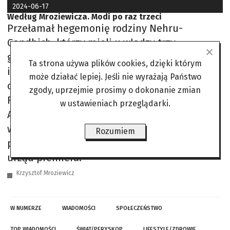
2024-06-17
Według Mroziewicza. Modi po raz trzeci
Przełamał hegemonię rodziny Nehru-
Gandhich, którzy mieli u władzy trzy
generacje – Jawaharlala Nehru, Indirę Gandhi
Ta strona używa plików cookies, dzięki którym
i Rajiva Gandhiego. W kolejce do urzędu
może działać lepiej. Jeśli nie wyrażają Państwo
czekają jeszcze dzieci Rajiva – Priyanka i
zgody, uprzejmie prosimy o dokonanie zmian
Rahul, na razie pokonane przez Modiego. W
w ustawieniach przeglądarki.
Azji demokratycznej dochodzi się do władzy w
wyborach, ale jednocześnie dzięki
Rozumiem
pochodzeniu z rodziny, która już sprawowała
urząd premiera.
Krzysztof Mroziewicz
W NUMERZE
WIADOMOŚCI
SPOŁECZEŃSTWO
TOP WIADOMOŚCI
ŚWIAT/PERYSKOP
LIFESTYLE/ZDROWIE