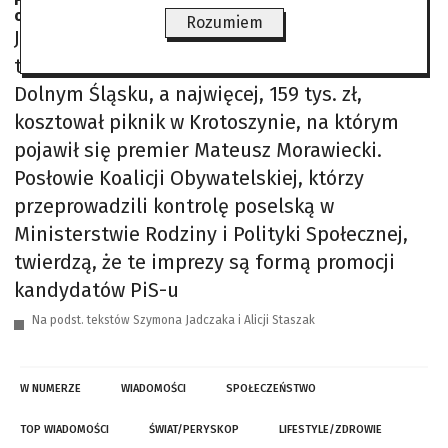
opamiętania
Rozumiem
Jak piknik, to z pompą! Najmniej, ponad 23
tys. zł, kosztował piknik w Udaninie na
Dolnym Śląsku, a najwięcej, 159 tys. zł,
kosztował piknik w Krotoszynie, na którym
pojawił się premier Mateusz Morawiecki.
Posłowie Koalicji Obywatelskiej, którzy
przeprowadzili kontrolę poselską w
Ministerstwie Rodziny i Polityki Społecznej,
twierdzą, że te imprezy są formą promocji
kandydatów PiS-u
Na podst. tekstów Szymona Jadczaka i Alicji Staszak
W NUMERZE
WIADOMOŚCI
SPOŁECZEŃSTWO
TOP WIADOMOŚCI
ŚWIAT/PERYSKOP
LIFESTYLE/ZDROWIE