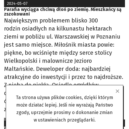
2024-05-07
Parafia wyciąga chciwą dłoń po ziemię. Mieszkańcy są
zszokowani
Największym problemem blisko 300
rodzin osiadłych na kilkunastu hektarach
ziemi w pobliżu ul. Warszawskiej w Poznaniu
jest samo miejsce. Miłośnik miasta powie:
piękne, bo wciśnięte między serce stolicy
Wielkopolski i malownicze Jezioro
Maltańskie. Deweloper doda: najbardziej
atrakcyjne do inwestycji i przez to najdroższe.
Z nieba do piekła Osiedle ogródków
działkowych utworzono przed wojną na
Ta strona używa plików cookies, dzięki którym
ówczesnych obrzeżach Poznania. Ściślej,
może działać lepiej. Jeśli nie wyrażają Państwo
zrobiła to parafia pod wezwaniem św. Jana
zgody, uprzejmie prosimy o dokonanie zmian
Piotr Kraska
w ustawieniach przeglądarki.
2023-09-18
Pisowskie pikniki. Wydawanie pieniądzy bez