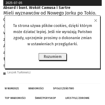
2025-07-05
Absurd i bunt. Wokół Camusa i Sartre
Mieli wyznawców od Nowego Jorku po Tokio.
Obaj laureaci Literackiej Nagrody Nobla:
Camus jeden z najmłodszych, a Sartre nią
Ta strona używa plików cookies, dzięki którym
może działać lepiej. Jeśli nie wyrażają Państwo
wzgardził, odmawiając jej przyjęcia. Pierwszy
zgody, uprzejmie prosimy o dokonanie zmian
zmarł 65 lat temu, drugi 45 lat temu. Sartre:
w ustawieniach przeglądarki.
Absurdem jest, żeśmy się urodzili, i
absurdem, że umrzemy, wrzuceni przez los w
Rozumiem
takie czy inne istnienie. Pozostawieni
samemu sobie jesteśmy skazani
Leszek Turkiewicz
W NUMERZE
WIADOMOŚCI
SPOŁECZEŃSTWO
TOP WIADOMOŚCI
ŚWIAT/PERYSKOP
LIFESTYLE/ZDROWIE