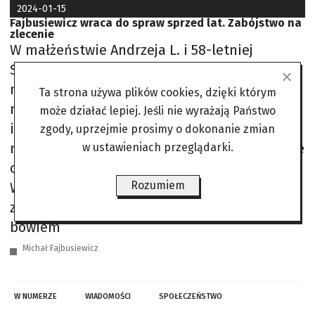
2024-01-15
Fajbusiewicz wraca do spraw sprzed lat. Zabójstwo na
zlecenie
W małżeństwie Andrzeja L. i 58-letniej
Stanisławy W. od początku nie układało się
najlepiej. Często dochodziło do awantur. Były
Ta strona używa plików cookies, dzięki którym
mąż maltretował kobietę. Nieraz
może działać lepiej. Jeśli nie wyrażają Państwo
interweniowała w ich domu policja. Kobieta
zgody, uprzejmie prosimy o dokonanie zmian
myślała o rozwodzie, ale dla dobra dziecka nie
w ustawieniach przeglądarki.
chciała formalnie rozwiązywać tego związku.
Rozumiem
W końcu podjęła jednak decyzję i sądownie
zakończyła małżeństwo. Niewiele to zmieniło,
bowiem
Michał Fajbusiewicz
W NUMERZE
WIADOMOŚCI
SPOŁECZEŃSTWO