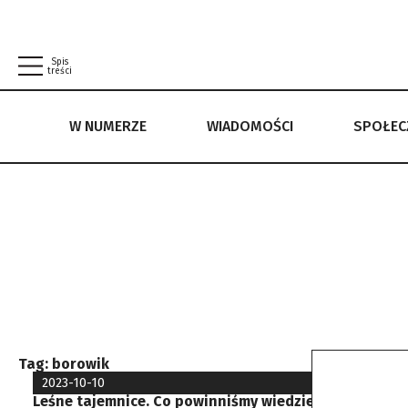
Spis
treści
W NUMERZE
WIADOMOŚCI
SPOŁE
W NUMERZE
WIADOMOŚCI
SPOŁECZEŃSTWO
POLITYKA PRYWATNOŚCI
REGULAMIN
Tag:
borowik
2023-10-10
Leśne tajemnice. Co powinniśmy wiedzieć o drzewach