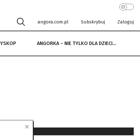
angora.com.pl
Subskrybuj
Zaloguj
RYSKOP
ANGORKA – NIE TYLKO DLA DZIECI…
 NIE TYLKO DLA DZIECI…