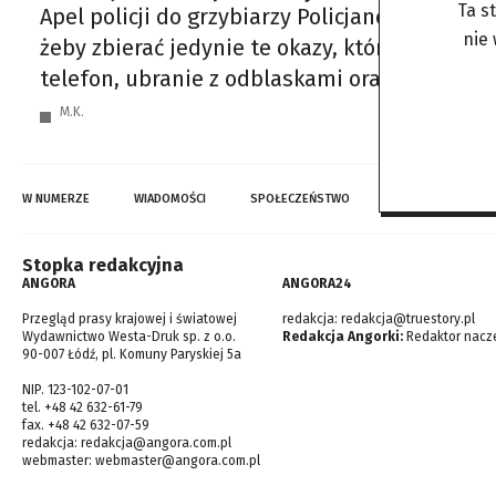
Ta s
Apel policji do grzybiarzy Policjanci apelują 
nie
żeby zbierać jedynie te okazy, które dobrze 
telefon, ubranie z odblaskami oraz poinform
M.K.
W NUMERZE
WIADOMOŚCI
SPOŁECZEŃSTWO
TOP WIADOMOŚCI
Stopka redakcyjna
ANGORA
ANGORA24
Przegląd prasy krajowej i światowej
redakcja:
redakcja@truestory.pl
Wydawnictwo Westa-Druk sp. z o.o.
Redakcja Angorki:
Redaktor nacze
90-007 Łódź, pl. Komuny Paryskiej 5a
NIP. 123-102-07-01
tel. +48 42 632-61-79
fax. +48 42 632-07-59
redakcja:
redakcja@angora.com.pl
webmaster:
webmaster@angora.com.pl