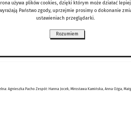
trona używa plików cookies, dzięki którym może działać lepiej. 
do grzybiarzy, żeby podczas wędrówek po lasach byl
 wyrażają Państwo zgody, uprzejmie prosimy o dokonanie zmi
się zna, ale także o odpowiednie przygotowanie si
ustawieniach przeglądarki.
ować rodzinę, gdzie dokładnie się wybieramy i k
Rozumiem
ŚWIAT/PERYSKOP
LIFESTYLE/ZDROWIE
ANGORKA – NIE TYLKO DLA
lna: Agnieszka Pacho Zespół: Hanna Jocek, Mirosława Kamińska, Anna Ożga, Mał