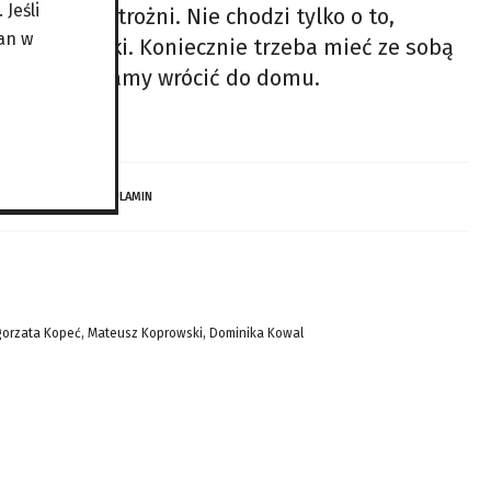
Jeśli
i bardzo ostrożni. Nie chodzi tylko o to,
an w
ę do wycieczki. Koniecznie trzeba mieć ze sobą
iedy zamierzamy wrócić do domu.
 DZIECI…
REGULAMIN
gorzata Kopeć, Mateusz Koprowski, Dominika Kowal