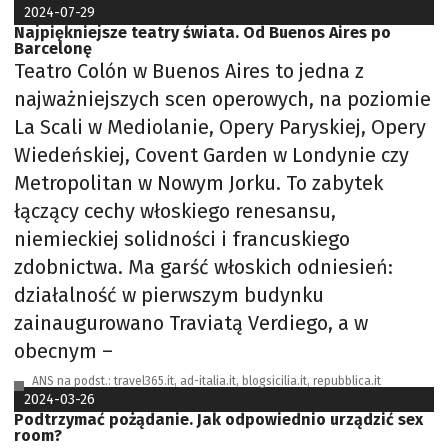
2024-07-29
Najpiękniejsze teatry świata. Od Buenos Aires po
Barcelonę
Teatro Colón w Buenos Aires to jedna z
najważniejszych scen operowych, na poziomie
La Scali w Mediolanie, Opery Paryskiej, Opery
Wiedeńskiej, Covent Garden w Londynie czy
Metropolitan w Nowym Jorku. To zabytek
łączący cechy włoskiego renesansu,
niemieckiej solidności i francuskiego
zdobnictwa. Ma garść włoskich odniesień:
działalność w pierwszym budynku
zainaugurowano Traviatą Verdiego, a w
obecnym –
ANS na podst.: travel365.it, ad-italia.it, blogsicilia.it, repubblica.it
2024-03-26
Podtrzymać pożądanie. Jak odpowiednio urządzić sex
room?