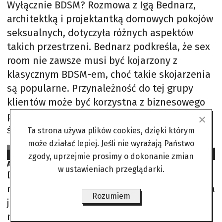
Wyłącznie BDSM? Rozmowa z Igą Bednarz,
architektką i projektantką domowych pokojów
seksualnych, dotyczyła różnych aspektów
takich przestrzeni. Bednarz podkreśla, że sex
room nie zawsze musi być kojarzony z
klasycznym BDSM-em, choć takie skojarzenia
są popularne. Przynależność do tej grupy
klientów może być korzystna z biznesowego
punktu widzenia, ponieważ są oni zazwyczaj
świadomi swoich preferencji i
Ta strona używa plików cookies, dzięki którym
może działać lepiej. Jeśli nie wyrażają Państwo
Na podst. tekstu Anety Olender
2023-08-29
zgody, uprzejmie prosimy o dokonanie zmian
Architektoniczne dzieło sztuki. Jak z bajki
w ustawieniach przeglądarki.
Do tego basen w kształcie jęzora, plaża i
niezwykły widok na dolinę Sanu. Cała budowla
Rozumiem
jest zupełnie pozbawiona symetrii,
nieregularność stanowi o jej istocie. Ów