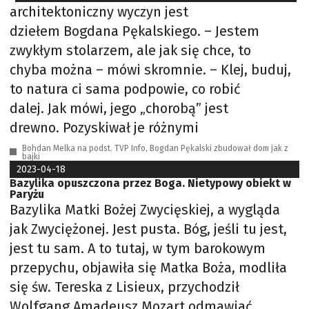
architektoniczny wyczyn jest
dziełem Bogdana Pękalskiego. – Jestem
zwykłym stolarzem, ale jak się chce, to
chyba można – mówi skromnie. – Klej, buduj,
to natura ci sama podpowie, co robić
dalej. Jak mówi, jego „chorobą” jest
drewno. Pozyskiwał je różnymi
Bohdan Melka na podst. TVP Info, Bogdan Pękalski zbudował dom jak z
bajki
2023-04-18
Bazylika opuszczona przez Boga. Nietypowy obiekt w
Paryżu
Bazylika Matki Bożej Zwycięskiej, a wygląda
jak Zwyciężonej. Jest pusta. Bóg, jeśli tu jest,
jest tu sam. A to tutaj, w tym barokowym
przepychu, objawiła się Matka Boża, modliła
się św. Tereska z Lisieux, przychodził
Wolfgang Amadeusz Mozart odmawiać