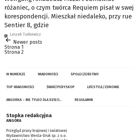
różaniec, o czym twórca Requiem pisał w swej
korespondencji. Mieszkał niedaleko, przy rue
Sentier 8, gdzie
Leszek Turkiewicz
Stronicowanie
Newer
posts
wpisów
Strona 1
Strona 2
W NUMERZE
WIADOMOŚCI
SPOŁECZEŃSTWO
TOP WIADOMOŚCI
ŚWIAT/PERYSKOP
LIFESTYLE/ZDROWIE
ANGORKA – NIE TYLKO DLA DZIECI…
REGULAMIN
Stopka redakcyjna
ANGORA
Przegląd prasy krajowej i światowej
Wydawnictwo Westa-Druk sp. z o.o.