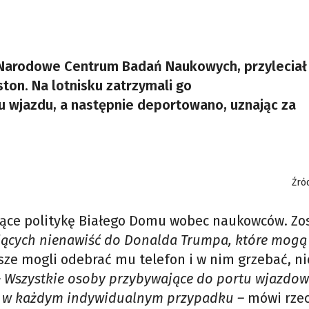
e Narodowe Centrum Badań Naukowych, przyleciał
ton. Na lotnisku zatrzymali go
u wjazdu, a następnie deportowano, uznając za
Źró
jące politykę Białego Domu wobec naukowców. Zo
jących nienawiść do Donalda Trumpa, które mogą
usze mogli odebrać mu telefon i w nim grzebać, n
– Wszystkie osoby przybywające do portu wjazdo
i w każdym indywidualnym przypadku –
mówi rzec