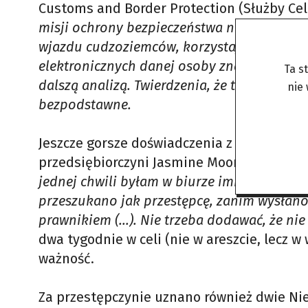
Customs and Border Protection (Służby Cel
misji ochrony bezpieczeństwa narodowego 
wjazdu cudzoziemców, korzystając z wielol
elektronicznych danej osoby znajdą się ma
Ta s
dalszą analizą. Twierdzenia, że takie decyz
nie
bezpodstawne.
Jeszcze gorsze doświadczenia z amerykańs
przedsiębiorczyni Jasmine Mooney.
– Tu ni
jednej chwili byłam w biurze imigracyjnym (
przeszukano jak przestępcę, zanim wysłan
prawnikiem (…). Nie trzeba dodawać, że ni
dwa tygodnie w celi (nie w areszcie, lecz w 
ważność.
Za przestępczynie uznano również dwie Niem