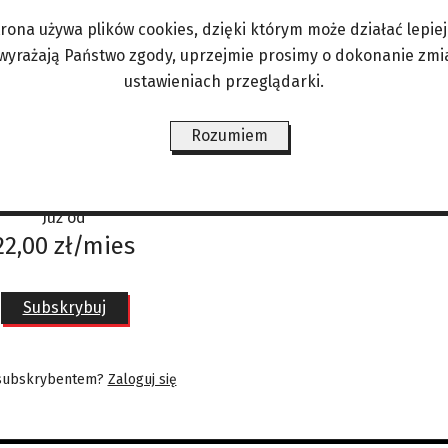
he’a Adama
. Spektakl w reżyserii
Michela Fau
mia
trona używa plików cookies, dzięki którym może działać lepiej. 
omique.
 wyrażają Państwo zgody, uprzejmie prosimy o dokonanie zmi
ustawieniach przeglądarki.
Rozumiem
ograniczeń gdzie i kiedy chcesz.
Już od
22,00 zł/mies
Subskrybuj
 subskrybentem?
Zaloguj się