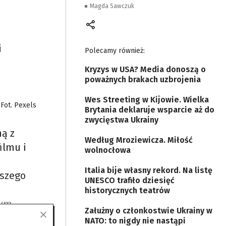
Magda Sawczuk
i
Polecamy również:
Kryzys w USA? Media donoszą o
poważnych brakach uzbrojenia
Wes Streeting w Kijowie. Wielka
Fot. Pexels
Brytania deklaruje wsparcie aż do
zwycięstwa Ukrainy
ną z
Według Mroziewicza. Miłość
ilmu i
wolnocłowa
Italia bije własny rekord. Na listę
wszego
UNESCO trafiło dziesięć
historycznych teatrów
nym
Załużny o członkostwie Ukrainy w
y
NATO: to nigdy nie nastąpi