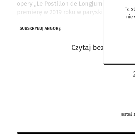
opery „Le Postillon de Longjumeau”
Adolp
Ta s
premierę w 2019 roku w paryskiej Opéra-C
nie
SUBSKRYBUJ ANGORĘ
Czytaj bez żadnych 
Jesteś