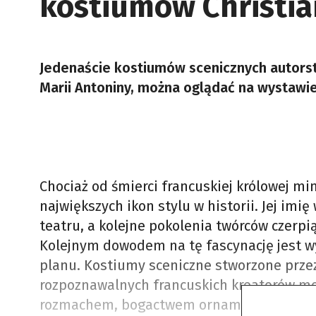
kostiumów Christia
Jedenaście kostiumów scenicznych autorst
Marii Antoniny, można oglądać na wystawi
Chociaż od śmierci francuskiej królowej mi
największych ikon stylu w historii. Jej imię
teatru, a kolejne pokolenia twórców czerpi
Kolejnym dowodem na tę fascynację jest w
planu. Kostiumy sceniczne stworzone przez
rozpoznawalnych francuskich kreatorów mod
rozmachem, bogactwem ornamentów i histo