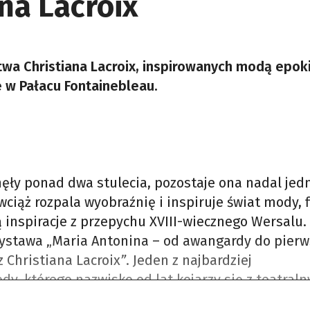
na Lacroix
wa Christiana Lacroix, inspirowanych modą epok
e w Pałacu Fontainebleau.
nęły ponad dwa stulecia, pozostaje ona nadal jed
 wciąż rozpala wyobraźnię i inspiruje świat mody, f
ą inspiracje z przepychu XVIII-wiecznego Wersalu.
ystawa „Maria Antonina – od awangardy do pier
 Christiana Lacroix
”
. Jeden z najbardziej
y, którego nazwisko od lat kojarzy się z teatral
rycznymi odniesieniami, stworzył je na potrzeb