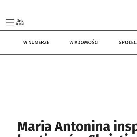
Spis
treści
W NUMERZE
WIADOMOŚCI
SPOŁE
W NUMERZE
WIADOMOŚCI
SPOŁECZEŃSTWO
POLITYKA PRYWATNOŚCI
REGULAMIN
Maria Antonina insp