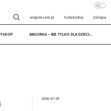
angora.com.pl
Subskrybuj
Zaloguj
RYSKOP
ANGORKA – NIE TYLKO DLA DZIECI…
 NIE TYLKO DLA DZIECI…
a
2026-07-05