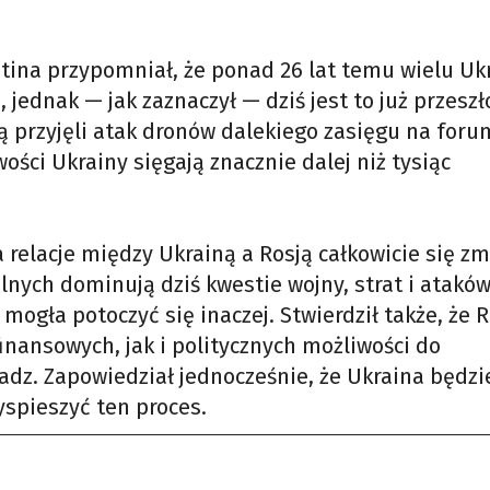
utina przypomniał, że ponad 26 lat temu wielu Uk
jednak — jak zaznaczył — dziś jest to już przeszł
cją przyjęli atak dronów dalekiego zasięgu na foru
ości Ukrainy sięgają znacznie dalej niż tysiąc
a relacje między Ukrainą a Rosją całkowicie się zmi
nych dominują dziś kwestie wojny, strat i ataków
mogła potoczyć się inaczej. Stwierdził także, że R
nansowych, jak i politycznych możliwości do
dz. Zapowiedział jednocześnie, że Ukraina będzi
yspieszyć ten proces.
e się na losie rosyjskich żołnierzy po skutkach wo