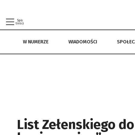
Spis
treści
W NUMERZE
WIADOMOŚCI
SPOŁE
W NUMERZE
WIADOMOŚCI
SPOŁECZEŃSTWO
POLITYKA PRYWATNOŚCI
REGULAMIN
List Zełenskiego d