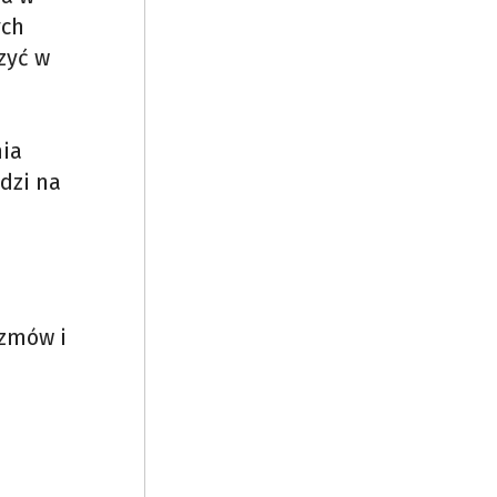
ych
zyć w
nia
dzi na
ozmów i
m