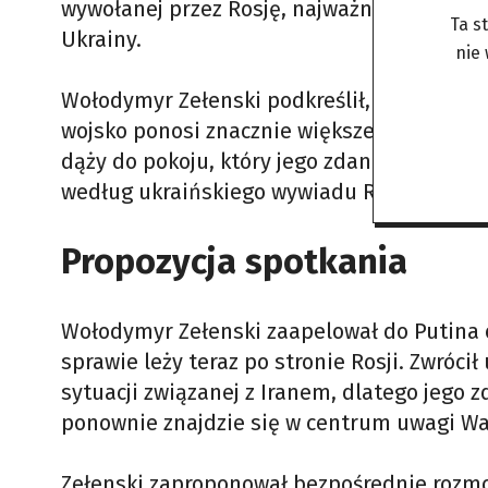
wywołanej przez Rosję, najważniejsze pozos
Ta s
Ukrainy.
nie
Wołodymyr Zełenski podkreślił, że każda str
wojsko ponosi znacznie większe straty. Zazn
dąży do pokoju, który jego zdaniem popier
według ukraińskiego wywiadu Rosja rozważ
Propozycja spotkania
Wołodymyr Zełenski zaapelował do Putina o 
sprawie leży teraz po stronie Rosji. Zwróc
sytuacji związanej z Iranem, dlatego jego 
ponownie znajdzie się w centrum uwagi W
Zełenski zaproponował bezpośrednie rozmo