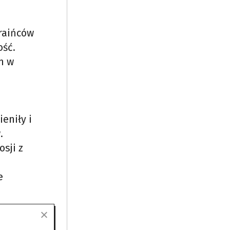
raińców
ość.
m w
eniły i
.
osji z
e
jny