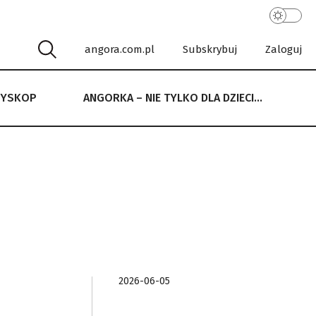
angora.com.pl
Subskrybuj
Zaloguj
RYSKOP
ANGORKA – NIE TYLKO DLA DZIECI…
 NIE TYLKO DLA DZIECI…
2026-06-05