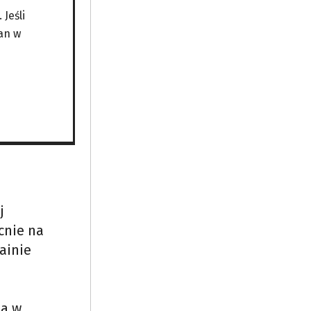
teli
Jeśli
an w
osyjskie
jny i
e
j
cnie na
ainie
ia w