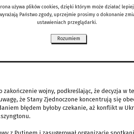
taje dla niego bezpieczeństwo i przyszłość obywa
trona używa plików cookies, dzięki którym może działać lepiej. 
 wyrażają Państwo zgody, uprzejmie prosimy o dokonanie zmi
ustawieniach przeglądarki.
ata po stronie Ukrainy jest bolesna, nawet jeśli r
aczył też, że Ukraina nie chce niekończącej się wo
Rozumiem
ałaby również większość Rosjan. Dodał ponadto, ż
a przedłużenie wojny nawet do lat 2027–2028.
zakończenie wojny, podkreślając, że decyzja w te
ił uwagę, że Stany Zjednoczone koncentrują się obe
zdaniem błędem byłoby czekanie, aż konflikt w Ukr
aszyngtonu.
wy z Putinem i zasugerował organizację spotkan