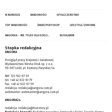
W NUMERZE
WIADOMOŚCI
SPOŁECZEŃSTWO
TOP WIADOMOŚCI
ŚWIAT/PERYSKOP
LIFESTYLE/ZDROWIE
ANGORKA – NIE TYLKO DLA DZIECI…
REGULAMIN
Stopka redakcyjna
ANGORA
Przegląd prasy krajowej i światowej
Wydawnictwo Westa-Druk sp. z o.o.
90-007 Łódź, pl. Komuny Paryskiej 5a
NIP. 123-102-07-01
tel. +48 42 632-61-79
fax. +48 42 632-07-59
redakcja:
redakcja@angora.com.pl
webmaster:
webmaster@angora.com.pl
ANGORA24
redakcja:
redakcja@truestory.pl