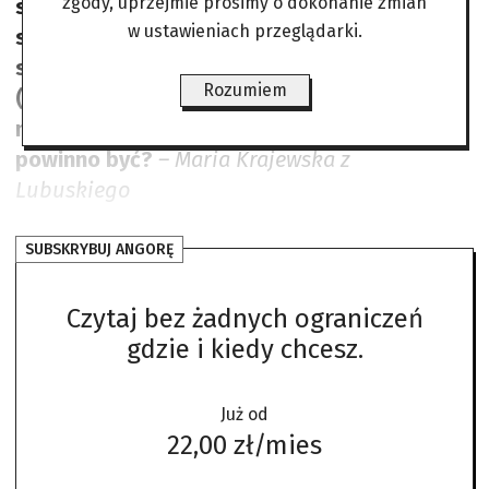
zgody, uprzejmie prosimy o dokonanie zmian
sprzątania. Dotychczas grunty gminy były
w ustawieniach przeglądarki.
sprzątane przez gminę na jej koszt, ale
skoro grunt użyczono wspólnocie, to ona
Rozumiem
(czyli tak naprawdę właściciele
mieszkań) ponosi wszelkie wydatki. Czy tak
powinno być?
– Maria Krajewska z
Lubuskiego
SUBSKRYBUJ ANGORĘ
Czytaj bez żadnych ograniczeń
gdzie i kiedy chcesz.
Już od
22,00 zł/mies