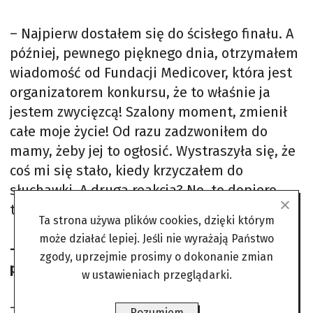
– Najpierw dostałem się do ścisłego finału. A
później, pewnego pięknego dnia, otrzymałem
wiadomość od Fundacji Medicover, która jest
organizatorem konkursu, że to właśnie ja
jestem zwycięzcą! Szalony moment, zmienił
całe moje życie! Od razu zadzwoniłem do
mamy, żeby jej to ogłosić. Wystraszyła się, że
coś mi się stało, kiedy krzyczałem do
słuchawki. A druga reakcja? No, to dopiero
teraz będziesz miał roboty! I miała rację…
Ta strona używa plików cookies, dzięki którym
może działać lepiej. Jeśli nie wyrażają Państwo
– Masz powody do dumy. A co ten laur, poza
zgody, uprzejmie prosimy o dokonanie zmian
prestiżem, oznacza w praktyce?
w ustawieniach przeglądarki.
– Zyskuje się wsparcie poprzez szeroko
Rozumiem