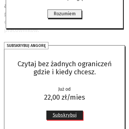
awaryjne, ale wszelkie plany spaliły na
panewce, bo szpitale dokonywały redukcji
Rozumiem
etatów, zamiast przyjmować nowych
pracowników.
SUBSKRYBUJ ANGORĘ
Czytaj bez żadnych ograniczeń
gdzie i kiedy chcesz.
Już od
22,00 zł/mies
Subskrybuj