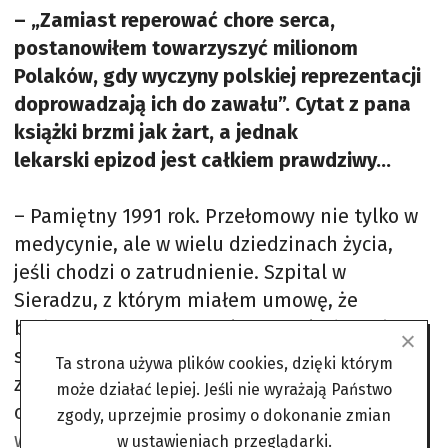
– „Zamiast reperować chore serca,
postanowiłem towarzyszyć milionom
Polaków, gdy wyczyny polskiej reprezentacji
doprowadzają ich do zawału”. Cytat z pana
książki brzmi jak żart, a jednak
lekarski epizod jest całkiem prawdziwy…
– Pamiętny 1991 rok. Przełomowy nie tylko w
medycynie, ale w wielu dziedzinach życia,
jeśli chodzi o zatrudnienie. Szpital w
Sieradzu, z którym miałem umowę, że
będę pracował przez 10 lat po zakończeniu
studiów, po prostu rozwiązał kontrakt. Nagle,
Ta strona używa plików cookies, dzięki którym
z dnia na dzień. Nie byłem wyjątkiem – takich
może działać lepiej. Jeśli nie wyrażają Państwo
osób z mojego roku było bardzo
zgody, uprzejmie prosimy o dokonanie zmian
wiele. Oczywiście próbowałem znaleźć wyjście
w ustawieniach przeglądarki.