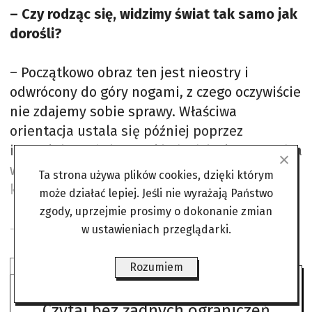
– Czy rodząc się, widzimy świat tak samo jak
dorośli?
– Początkowo obraz ten jest nieostry i
odwrócony do góry nogami, z czego oczywiście
nie zdajemy sobie sprawy. Właściwa
orientacja ustala się później poprzez
interakcje ze światem, kiedy dziecko sprawdza
wszystko dotykiem lub w inny sposób
Ta strona używa plików cookies, dzięki którym
komunikuje się z otoczeniem.
może działać lepiej. Jeśli nie wyrażają Państwo
zgody, uprzejmie prosimy o dokonanie zmian
– W jaki sposób następuje ta zmiana?
w ustawieniach przeglądarki.
Rozumiem
SUBSKRYBUJ ANGORĘ
Czytaj bez żadnych ograniczeń