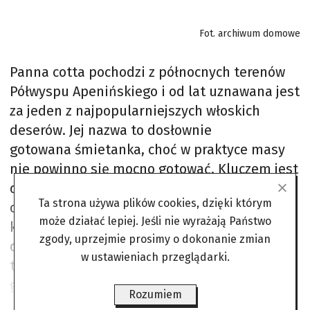
Fot. archiwum domowe
Panna cotta pochodzi z północnych terenów
Półwyspu Apenińskiego i od lat uznawana jest
za jeden z najpopularniejszych włoskich
deserów. Jej nazwa to dosłownie
gotowana śmietanka, choć w praktyce masy
nie powinno się mocno gotować. Kluczem jest
delikatne podgrzanie składników tak, aby
Ta strona używa plików cookies, dzięki którym
deser zachował kremową, aksamitną
może działać lepiej. Jeśli nie wyrażają Państwo
konsystencję. Dobrze przygotowana panna
zgody, uprzejmie prosimy o dokonanie zmian
cotta powinna lekko drżeć po wyłożeniu na
w ustawieniach przeglądarki.
talerz, a nie przypominać formy sztywnej
galaretki.
Rozumiem